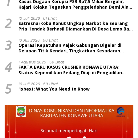
1
Kasus Dugaan Korupsi PSR Rp7,5 Miliar Bergulir,
Kajari Kolaka Tegaskan Penggeledahan Demi Alat
Bukti
2
10 Juli 2026
81 Lihat
Satresnarkoba Konut Ungkap Narkotika Seorang
Pria Hendak Berhasil Diamankan Di Desa Lemo Bajo
Kecamatan Wawolesea
3
13 Juli 2026
60 Lihat
Operasi Kepatuhan Pajak Gabungan Digelar di
Delapan Titik Kendari, Tingkatkan Kesadaran
Wajib Pajak dan Tertib Berlalu Lintas
4
1 Agustus 2026
59 Lihat
FAKTA BARU KASUS CRUSHER KONAWE UTARA:
Status Kepemilikan Sedang Diuji di Pengadilan
Perdata, Penetapan Tersangka Dr. Ruksamin
5
Dinilai Prematur
19 Juli 2026
50 Lihat
1xbext: What You Need to Know