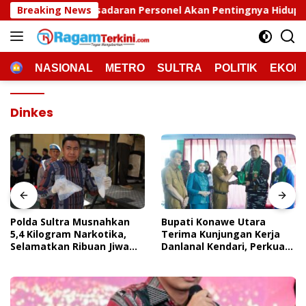
Langsung
aran Personel Akan Pentingnya Hidup Sehat
Breaking News
Polda Su
ke
konten
HOME
NASIONAL
METRO
SULTRA
POLITIK
EKON
Dinkes
Polda Sultra Musnahkan
Bupati Konawe Utara
5,4 Kilogram Narkotika,
Terima Kunjungan Kerja
Selamatkan Ribuan Jiwa
Danlanal Kendari, Perkuat
Dari Ancaman
Sinergi Pemerintah Daerah
Penyalahgunaan
Dan TNI AL