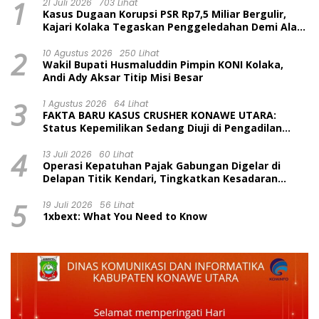
1
21 Juli 2026
703 Lihat
Kasus Dugaan Korupsi PSR Rp7,5 Miliar Bergulir,
Kajari Kolaka Tegaskan Penggeledahan Demi Alat
Bukti
2
10 Agustus 2026
250 Lihat
Wakil Bupati Husmaluddin Pimpin KONI Kolaka,
Andi Ady Aksar Titip Misi Besar
3
1 Agustus 2026
64 Lihat
FAKTA BARU KASUS CRUSHER KONAWE UTARA:
Status Kepemilikan Sedang Diuji di Pengadilan
Perdata, Penetapan Tersangka Dr. Ruksamin
4
Dinilai Prematur
13 Juli 2026
60 Lihat
Operasi Kepatuhan Pajak Gabungan Digelar di
Delapan Titik Kendari, Tingkatkan Kesadaran
Wajib Pajak dan Tertib Berlalu Lintas
5
19 Juli 2026
56 Lihat
1xbext: What You Need to Know