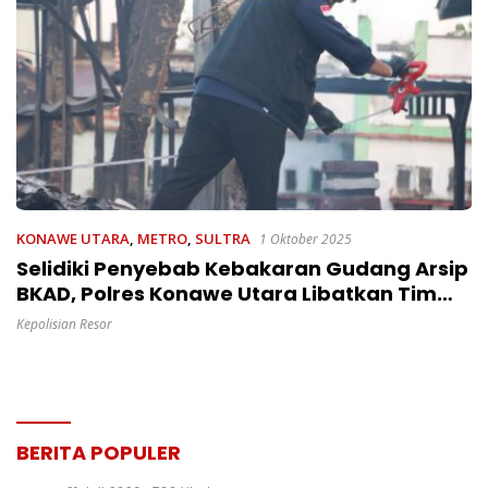
KONAWE UTARA
,
METRO
,
SULTRA
1 Oktober 2025
Selidiki Penyebab Kebakaran Gudang Arsip
BKAD, Polres Konawe Utara Libatkan Tim
Laboratorium Forensik Polda Sulsel
Kepolisian Resor
BERITA POPULER