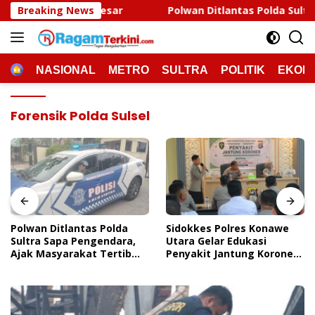
Langsung
esar
Breaking News
Polwan Ditlantas Polda Sultra Sapa Pengendara, 
ke
konten
HOME
NASIONAL
METRO
SULTRA
POLITIK
EKON
Forensik Polda Sulsel
Polwan Ditlantas Polda
Sidokkes Polres Konawe
Sultra Sapa Pengendara,
Utara Gelar Edukasi
Ajak Masyarakat Tertib
Penyakit Jantung Koroner,
Berlalu Lintas
Tingkatkan Kesadaran
Personel Akan Pentingnya
Hidup Sehat