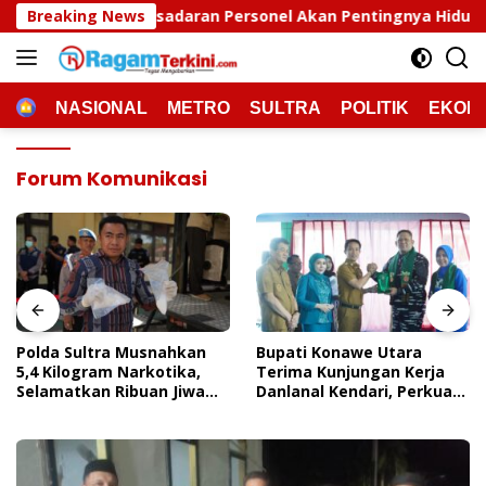
Langsung
daran Personel Akan Pentingnya Hidup Sehat
Breaking News
Polda S
ke
konten
HOME
NASIONAL
METRO
SULTRA
POLITIK
EKON
Forum Komunikasi
Polda Sultra Musnahkan
Bupati Konawe Utara
5,4 Kilogram Narkotika,
Terima Kunjungan Kerja
Selamatkan Ribuan Jiwa
Danlanal Kendari, Perkuat
Dari Ancaman
Sinergi Pemerintah Daerah
Penyalahgunaan
Dan TNI AL