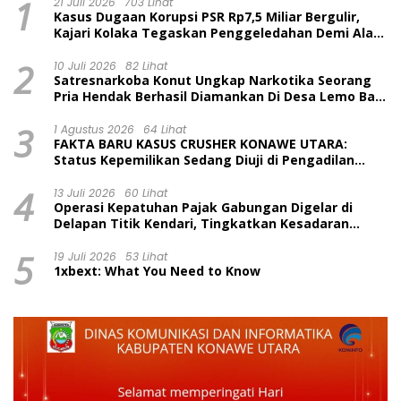
1
21 Juli 2026
703 Lihat
Kasus Dugaan Korupsi PSR Rp7,5 Miliar Bergulir,
Kajari Kolaka Tegaskan Penggeledahan Demi Alat
Bukti
2
10 Juli 2026
82 Lihat
Satresnarkoba Konut Ungkap Narkotika Seorang
Pria Hendak Berhasil Diamankan Di Desa Lemo Bajo
Kecamatan Wawolesea
3
1 Agustus 2026
64 Lihat
FAKTA BARU KASUS CRUSHER KONAWE UTARA:
Status Kepemilikan Sedang Diuji di Pengadilan
Perdata, Penetapan Tersangka Dr. Ruksamin
4
Dinilai Prematur
13 Juli 2026
60 Lihat
Operasi Kepatuhan Pajak Gabungan Digelar di
Delapan Titik Kendari, Tingkatkan Kesadaran
Wajib Pajak dan Tertib Berlalu Lintas
5
19 Juli 2026
53 Lihat
1xbext: What You Need to Know