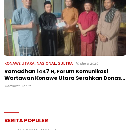
KONAWE UTARA
,
NASIONAL
,
SULTRA
10 Maret 2026
Ramadhan 1447 H, Forum Komunikasi
Wartawan Konawe Utara Serahkan Donasi
Ke Masjid Al-Muhajirin
Wartawan Konut
BERITA POPULER