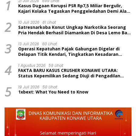
1
21 Juli 2026
699 Lihat
Kasus Dugaan Korupsi PSR Rp7,5 Miliar Bergulir,
Kajari Kolaka Tegaskan Penggeledahan Demi Alat
Bukti
2
10 Juli 2026
81 Lihat
Satresnarkoba Konut Ungkap Narkotika Seorang
Pria Hendak Berhasil Diamankan Di Desa Lemo Bajo
Kecamatan Wawolesea
3
13 Juli 2026
60 Lihat
Operasi Kepatuhan Pajak Gabungan Digelar di
Delapan Titik Kendari, Tingkatkan Kesadaran
Wajib Pajak dan Tertib Berlalu Lintas
4
1 Agustus 2026
59 Lihat
FAKTA BARU KASUS CRUSHER KONAWE UTARA:
Status Kepemilikan Sedang Diuji di Pengadilan
Perdata, Penetapan Tersangka Dr. Ruksamin
5
Dinilai Prematur
19 Juli 2026
50 Lihat
1xbext: What You Need to Know