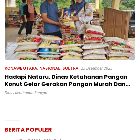
KONAWE UTARA
,
NASIONAL
,
SULTRA
25 Desember 2025
Hadapi Nataru, Dinas Ketahanan Pangan
Konut Gelar Gerakan Pangan Murah Dan
Salurkan Beras Sembako, 13 Kecamatan
Dinas Ketahanan Pangan
BERITA POPULER