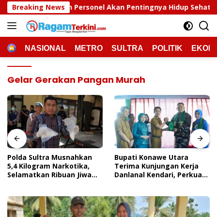
Langsung
ersonel Akan Pentingnya Hidup Sehat
Breaking News
Polda Sultra M
ke
konten
HOME
NASIONAL
METRO
SULTRA
POLITIK
EKON
Gelar Gerakan Pangan Murah
Polda Sultra Musnahkan
Bupati Konawe Utara
5,4 Kilogram Narkotika,
Terima Kunjungan Kerja
Selamatkan Ribuan Jiwa
Danlanal Kendari, Perkuat
Dari Ancaman
Sinergi Pemerintah Daerah
Penyalahgunaan
Dan TNI AL