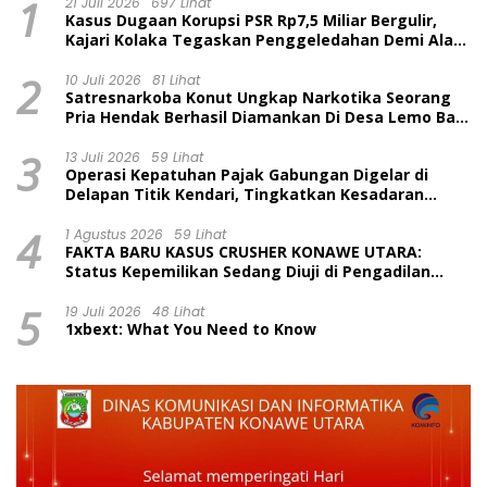
1
21 Juli 2026
697 Lihat
Kasus Dugaan Korupsi PSR Rp7,5 Miliar Bergulir,
Kajari Kolaka Tegaskan Penggeledahan Demi Alat
Bukti
2
10 Juli 2026
81 Lihat
Satresnarkoba Konut Ungkap Narkotika Seorang
Pria Hendak Berhasil Diamankan Di Desa Lemo Bajo
Kecamatan Wawolesea
3
13 Juli 2026
59 Lihat
Operasi Kepatuhan Pajak Gabungan Digelar di
Delapan Titik Kendari, Tingkatkan Kesadaran
Wajib Pajak dan Tertib Berlalu Lintas
4
1 Agustus 2026
59 Lihat
FAKTA BARU KASUS CRUSHER KONAWE UTARA:
Status Kepemilikan Sedang Diuji di Pengadilan
Perdata, Penetapan Tersangka Dr. Ruksamin
5
Dinilai Prematur
19 Juli 2026
48 Lihat
1xbext: What You Need to Know