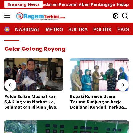
Langsung
ran Personel Akan Pentingnya Hidup Sehat
Breaking News
Polda Sult
ke
konten
HOME
NASIONAL
METRO
SULTRA
POLITIK
EKON
Gelar Gotong Royong
Polda Sultra Musnahkan
Bupati Konawe Utara
5,4 Kilogram Narkotika,
Terima Kunjungan Kerja
Selamatkan Ribuan Jiwa
Danlanal Kendari, Perkuat
Dari Ancaman
Sinergi Pemerintah Daerah
Penyalahgunaan
Dan TNI AL