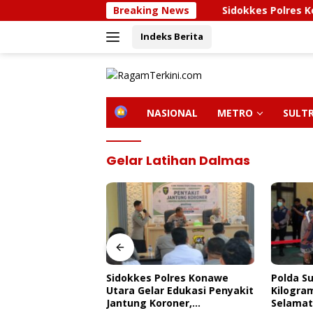
Langsung
Breaking News
Sidokkes Polres Konawe Uta
ke
Indeks Berita
konten
H
NASIONAL
METRO
SULT
O
M
E
Gelar Latihan Dalmas
olres Konawe
Polda Sultra Musnahkan 5,4
Bupati 
 Edukasi Penyakit
Kilogram Narkotika,
Kunjung
roner,
Selamatkan Ribuan Jiwa Dari
Kendari,