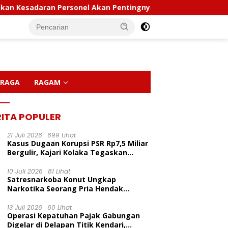
daran Personel Akan Pentingnya Hidup Sehat
Polda Su
RAGA
RAGAM
RITA POPULER
21 Juli 2026
699 Lihat
Kasus Dugaan Korupsi PSR Rp7,5 Miliar
Bergulir, Kajari Kolaka Tegaskan
Penggeledahan Demi Alat Bukti
10 Juli 2026
81 Lihat
Satresnarkoba Konut Ungkap
P
Narkotika Seorang Pria Hendak
C
Berhasil Diamankan Di Desa Lemo Bajo
LP Inisiasi Program
Kapolda Sultra Pimpin
D
Kecamatan Wawolesea
13 Juli 2026
60 Lihat
dikan Pelita Ceria Di
Sertijab Sejumlah Pejabat
M
Operasi Kepatuhan Pajak Gabungan
 Harapan Bunda Molore
Utama Dan Kapolres Jajaran
Digelar di Delapan Titik Kendari,