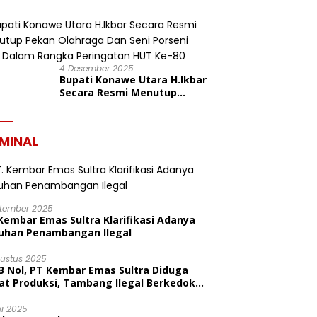
Konasara Fun Run 6,19 K
dalam Rangka HUT ke-19
Kabupaten Konawe Utara
4 Desember 2025
Bupati Konawe Utara H.Ikbar
Secara Resmi Menutup
Pekan Olahraga Dan Seni
Porseni PGRI Dalam Rangka
Peringatan HUT Ke-80
IMINAL
ptember 2025
Kembar Emas Sultra Klarifikasi Adanya
uhan Penambangan Ilegal
gustus 2025
B Nol, PT Kembar Emas Sultra Diduga
at Produksi, Tambang Ilegal Berkedok
litas
ni 2025