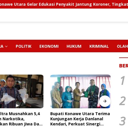
ra Gelar Edukasi Penyakit Jantung Koroner, Tingkatkan Kesa
RA
POLITIK
EKONOMI
HUKUM
KRIMINAL
OLAH
BE
1
2
Konawe Utara Terima
FAKTA BARU KASUS CRUSHER
PT M
3
an Kerja Danlanal
KONAWE UTARA: Status
Pendi
 Perkuat Sinergi
Kepemilikan Sedang Diuji di
Paut