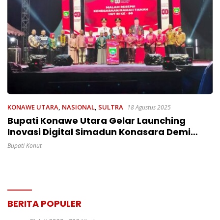
KONAWE UTARA
,
NASIONAL
,
SULTRA
18 Agustus 2025
Bupati Konawe Utara Gelar Launching
Inovasi Digital Simadun Konasara Demi
Memudahkan Administrasi Kependudukan
Bupati Konut
BERITA POPULER