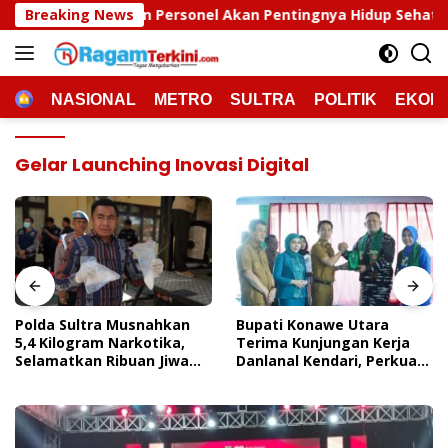
Langsung
ersonel Akan Pentingnya Hidup Sehat
Breaking News
Polda Sultra M
ke
konten
HOME
NASIONAL
METRO
SULTRA
POLITIK
EKON
Gelar Launching Inovasi Digital
Polda Sultra Musnahkan
Bupati Konawe Utara
5,4 Kilogram Narkotika,
Terima Kunjungan Kerja
Selamatkan Ribuan Jiwa
Danlanal Kendari, Perkuat
Dari Ancaman
Sinergi Pemerintah Daerah
Penyalahgunaan
Dan TNI AL