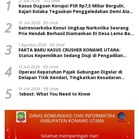
1
21 Juli 2026
703 Lihat
Kasus Dugaan Korupsi PSR Rp7,5 Miliar Bergulir,
Kajari Kolaka Tegaskan Penggeledahan Demi Alat
Bukti
2
10 Juli 2026
82 Lihat
Satresnarkoba Konut Ungkap Narkotika Seorang
Pria Hendak Berhasil Diamankan Di Desa Lemo Bajo
Kecamatan Wawolesea
3
1 Agustus 2026
64 Lihat
FAKTA BARU KASUS CRUSHER KONAWE UTARA:
Status Kepemilikan Sedang Diuji di Pengadilan
Perdata, Penetapan Tersangka Dr. Ruksamin
4
Dinilai Prematur
13 Juli 2026
60 Lihat
Operasi Kepatuhan Pajak Gabungan Digelar di
Delapan Titik Kendari, Tingkatkan Kesadaran
Wajib Pajak dan Tertib Berlalu Lintas
5
19 Juli 2026
56 Lihat
1xbext: What You Need to Know