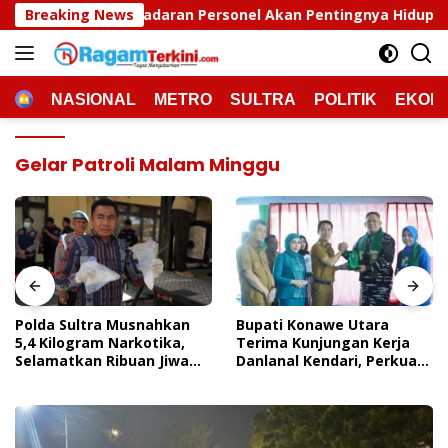
Langsung
aran Personel Akan Pentingnya Hidup Sehat
Breaking News
Polda Su
ke
konten
HOME
NASIONAL
METRO
SULTRA
POLITIK
EKON
Gelar Patroli Malam Minggu
Polda Sultra Musnahkan
Bupati Konawe Utara
5,4 Kilogram Narkotika,
Terima Kunjungan Kerja
Selamatkan Ribuan Jiwa
Danlanal Kendari, Perkuat
Dari Ancaman
Sinergi Pemerintah Daerah
Penyalahgunaan
Dan TNI AL