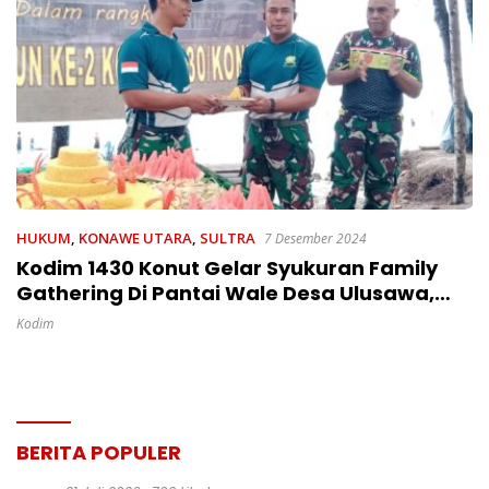
HUKUM
,
KONAWE UTARA
,
SULTRA
7 Desember 2024
Kodim 1430 Konut Gelar Syukuran Family
Gathering Di Pantai Wale Desa Ulusawa,
Kecamatan Sawa
Kodim
BERITA POPULER