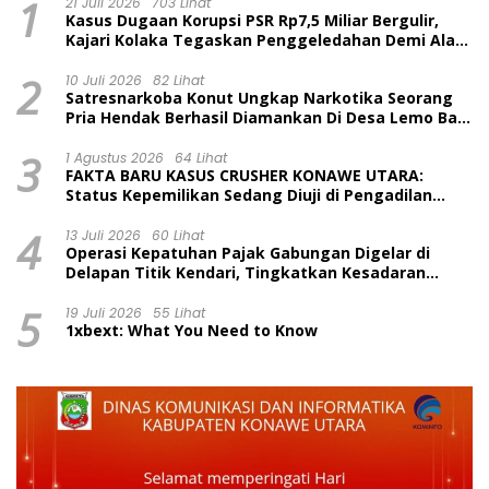
1
21 Juli 2026
703 Lihat
Kasus Dugaan Korupsi PSR Rp7,5 Miliar Bergulir,
Kajari Kolaka Tegaskan Penggeledahan Demi Alat
Bukti
2
10 Juli 2026
82 Lihat
Satresnarkoba Konut Ungkap Narkotika Seorang
Pria Hendak Berhasil Diamankan Di Desa Lemo Bajo
Kecamatan Wawolesea
3
1 Agustus 2026
64 Lihat
FAKTA BARU KASUS CRUSHER KONAWE UTARA:
Status Kepemilikan Sedang Diuji di Pengadilan
Perdata, Penetapan Tersangka Dr. Ruksamin
4
Dinilai Prematur
13 Juli 2026
60 Lihat
Operasi Kepatuhan Pajak Gabungan Digelar di
Delapan Titik Kendari, Tingkatkan Kesadaran
Wajib Pajak dan Tertib Berlalu Lintas
5
19 Juli 2026
55 Lihat
1xbext: What You Need to Know