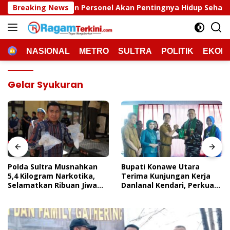
Langsung
Personel Akan Pentingnya Hidup Sehat
Breaking News
Polda Sultra M
ke
konten
HOME
NASIONAL
METRO
SULTRA
POLITIK
EKON
Gelar Syukuran
Polda Sultra Musnahkan
Bupati Konawe Utara
5,4 Kilogram Narkotika,
Terima Kunjungan Kerja
Selamatkan Ribuan Jiwa
Danlanal Kendari, Perkuat
Dari Ancaman
Sinergi Pemerintah Daerah
Penyalahgunaan
Dan TNI AL