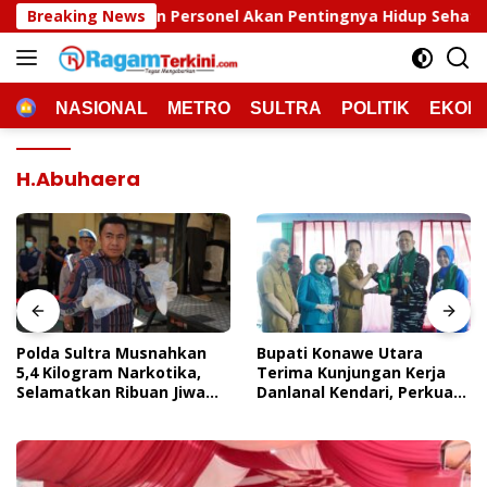
Langsung
ersonel Akan Pentingnya Hidup Sehat
Breaking News
Polda Sultra M
ke
konten
HOME
NASIONAL
METRO
SULTRA
POLITIK
EKON
H.Abuhaera
Polda Sultra Musnahkan
Bupati Konawe Utara
5,4 Kilogram Narkotika,
Terima Kunjungan Kerja
Selamatkan Ribuan Jiwa
Danlanal Kendari, Perkuat
Dari Ancaman
Sinergi Pemerintah Daerah
Penyalahgunaan
Dan TNI AL