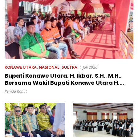
KONAWE UTARA
,
NASIONAL
,
SULTRA
1 Juli 2026
Bupati Konawe Utara, H. Ikbar, S.H., M.H.,
Bersama Wakil Bupati Konawe Utara H.
Abuhaera, S.Sos., M.Si Menghadiri Upacara
Pemda Konut
Peringatan Hari Bhayangkara ke-80