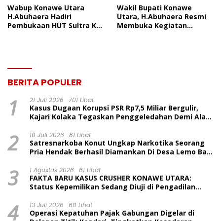
Wabup Konawe Utara
Wakil Bupati Konawe
H.Abuhaera Hadiri
Utara, H.Abuhaera Resmi
Pembukaan HUT Sultra Ke-
Membuka Kegiatan
62 Di Kendari Merupakan
Orientasi Bagi 440
Bentuk Dukungan Penuh
Pegawai Pemerintah
BERITA POPULER
1
21 Juli 2026
701 Lihat
Kasus Dugaan Korupsi PSR Rp7,5 Miliar Bergulir,
Kajari Kolaka Tegaskan Penggeledahan Demi Alat
Bukti
2
10 Juli 2026
81 Lihat
Satresnarkoba Konut Ungkap Narkotika Seorang
Pria Hendak Berhasil Diamankan Di Desa Lemo Bajo
Kecamatan Wawolesea
3
1 Agustus 2026
61 Lihat
FAKTA BARU KASUS CRUSHER KONAWE UTARA:
Status Kepemilikan Sedang Diuji di Pengadilan
Perdata, Penetapan Tersangka Dr. Ruksamin
4
Dinilai Prematur
13 Juli 2026
60 Lihat
Operasi Kepatuhan Pajak Gabungan Digelar di