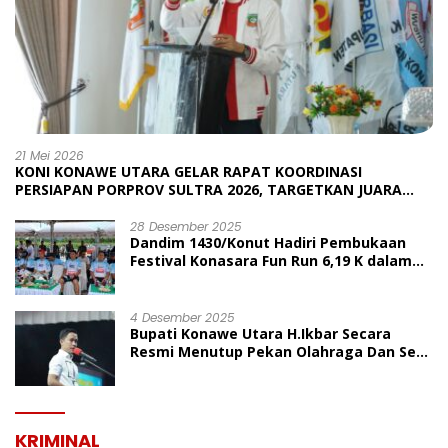
21 Mei 2026
KONI KONAWE UTARA GELAR RAPAT KOORDINASI
PERSIAPAN PORPROV SULTRA 2026, TARGETKAN JUARA
UMUM
28 Desember 2025
Dandim 1430/Konut Hadiri Pembukaan
Festival Konasara Fun Run 6,19 K dalam
Rangka HUT ke-19 Kabupaten Konawe
Utara
4 Desember 2025
Bupati Konawe Utara H.Ikbar Secara
Resmi Menutup Pekan Olahraga Dan Seni
Porseni PGRI Dalam Rangka Peringatan
HUT Ke-80
KRIMINAL