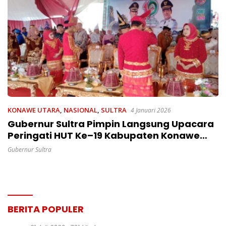
KONAWE UTARA
,
NASIONAL
,
SULTRA
4 Januari 2026
Gubernur Sultra Pimpin Langsung Upacara
Peringati HUT Ke–19 Kabupaten Konawe
Utara Di Halaman Kantor Bupati
Gubernur Sultra
BERITA POPULER