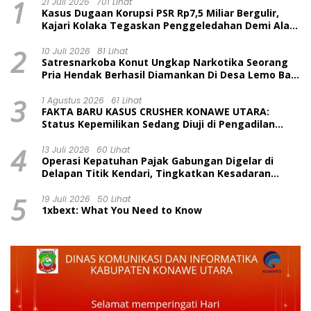
1
21 Juli 2026
701 Lihat
Kasus Dugaan Korupsi PSR Rp7,5 Miliar Bergulir,
Kajari Kolaka Tegaskan Penggeledahan Demi Alat
Bukti
2
10 Juli 2026
81 Lihat
Satresnarkoba Konut Ungkap Narkotika Seorang
Pria Hendak Berhasil Diamankan Di Desa Lemo Bajo
Kecamatan Wawolesea
3
1 Agustus 2026
61 Lihat
FAKTA BARU KASUS CRUSHER KONAWE UTARA:
Status Kepemilikan Sedang Diuji di Pengadilan
Perdata, Penetapan Tersangka Dr. Ruksamin
4
Dinilai Prematur
13 Juli 2026
60 Lihat
Operasi Kepatuhan Pajak Gabungan Digelar di
Delapan Titik Kendari, Tingkatkan Kesadaran
Wajib Pajak dan Tertib Berlalu Lintas
5
19 Juli 2026
50 Lihat
1xbext: What You Need to Know