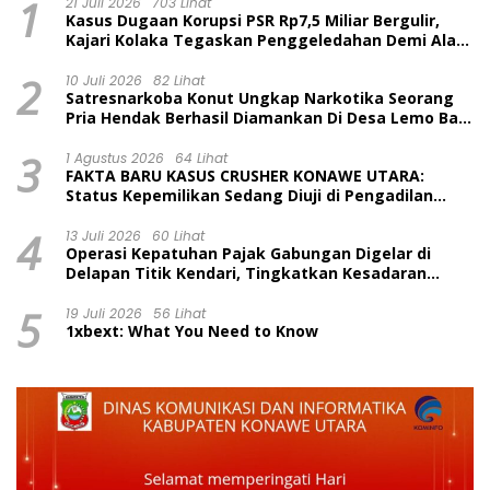
1
21 Juli 2026
703 Lihat
Kasus Dugaan Korupsi PSR Rp7,5 Miliar Bergulir,
Kajari Kolaka Tegaskan Penggeledahan Demi Alat
Bukti
2
10 Juli 2026
82 Lihat
Satresnarkoba Konut Ungkap Narkotika Seorang
Pria Hendak Berhasil Diamankan Di Desa Lemo Bajo
Kecamatan Wawolesea
3
1 Agustus 2026
64 Lihat
FAKTA BARU KASUS CRUSHER KONAWE UTARA:
Status Kepemilikan Sedang Diuji di Pengadilan
Perdata, Penetapan Tersangka Dr. Ruksamin
4
Dinilai Prematur
13 Juli 2026
60 Lihat
Operasi Kepatuhan Pajak Gabungan Digelar di
Delapan Titik Kendari, Tingkatkan Kesadaran
Wajib Pajak dan Tertib Berlalu Lintas
5
19 Juli 2026
56 Lihat
1xbext: What You Need to Know