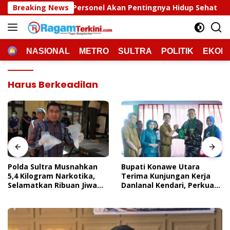
Langsung
rsonel Akan Pentingnya Hidup Sehat
Breaking News
Polda Sultra Mus
ke
konten
HOME
NASIONAL
METRO
SULTRA
POLITIK
EKON
Harus Berkeadilan
Polda Sultra Musnahkan
Bupati Konawe Utara
5,4 Kilogram Narkotika,
Terima Kunjungan Kerja
Selamatkan Ribuan Jiwa
Danlanal Kendari, Perkuat
Dari Ancaman
Sinergi Pemerintah Daerah
Penyalahgunaan
Dan TNI AL