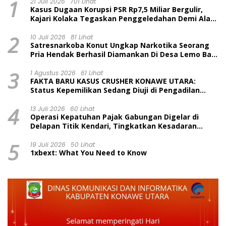
1
21 Juli 2026
701 Lihat
Kasus Dugaan Korupsi PSR Rp7,5 Miliar Bergulir,
Kajari Kolaka Tegaskan Penggeledahan Demi Alat
Bukti
2
10 Juli 2026
81 Lihat
Satresnarkoba Konut Ungkap Narkotika Seorang
Pria Hendak Berhasil Diamankan Di Desa Lemo Bajo
Kecamatan Wawolesea
3
1 Agustus 2026
61 Lihat
FAKTA BARU KASUS CRUSHER KONAWE UTARA:
Status Kepemilikan Sedang Diuji di Pengadilan
Perdata, Penetapan Tersangka Dr. Ruksamin
4
Dinilai Prematur
13 Juli 2026
60 Lihat
Operasi Kepatuhan Pajak Gabungan Digelar di
Delapan Titik Kendari, Tingkatkan Kesadaran
Wajib Pajak dan Tertib Berlalu Lintas
5
19 Juli 2026
50 Lihat
1xbext: What You Need to Know