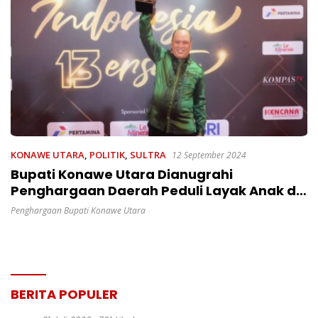
KONAWE UTARA
,
POLITIK
,
SULTRA
12 September 2024
Bupati Konawe Utara Dianugrahi
Penghargaan Daerah Peduli Layak Anak di
HUT ke -13 Kompas TV
Penghargaan Bupati Konawe Utara
BERITA POPULER