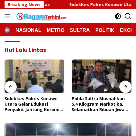
Langsung
s
Breaking News
Sidokkes Polres Konawe Utara Gelar Edukasi Penya
ke
konten
HOME
NASIONAL
METRO
SULTRA
POLITIK
EKON
Hut Lalu Lintas
Sidokkes Polres Konawe
Polda Sultra Musnahkan
Utara Gelar Edukasi
5,4 Kilogram Narkotika,
Penyakit Jantung Koroner,
Selamatkan Ribuan Jiwa
Tingkatkan Kesadaran
Dari Ancaman
Personel Akan Pentingnya
Penyalahgunaan
Hidup Sehat