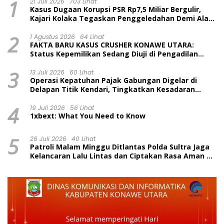
1
21 Juli 2026
703 Lihat
Kasus Dugaan Korupsi PSR Rp7,5 Miliar Bergulir,
Kajari Kolaka Tegaskan Penggeledahan Demi Alat
Bukti
2
1 Agustus 2026
64 Lihat
FAKTA BARU KASUS CRUSHER KONAWE UTARA:
Status Kepemilikan Sedang Diuji di Pengadilan
Perdata, Penetapan Tersangka Dr. Ruksamin
3
Dinilai Prematur
13 Juli 2026
60 Lihat
Operasi Kepatuhan Pajak Gabungan Digelar di
Delapan Titik Kendari, Tingkatkan Kesadaran
Wajib Pajak dan Tertib Berlalu Lintas
4
19 Juli 2026
56 Lihat
1xbext: What You Need to Know
5
26 Juli 2026
40 Lihat
Patroli Malam Minggu Ditlantas Polda Sultra Jaga
Kelancaran Lalu Lintas dan Ciptakan Rasa Aman di
Kendari