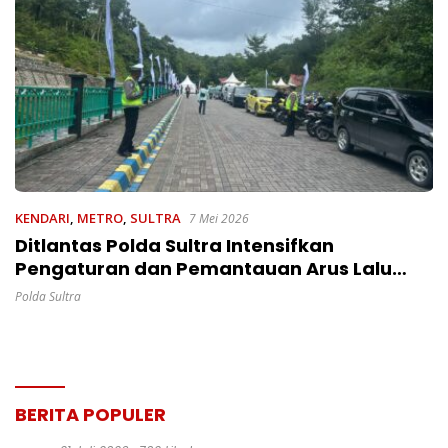
KENDARI
,
METRO
,
SULTRA
7 Mei 2026
Ditlantas Polda Sultra Intensifkan
Pengaturan dan Pemantauan Arus Lalu
Lintas pada Pengamanan UCLG ASPAC
Polda Sultra
2026
BERITA POPULER