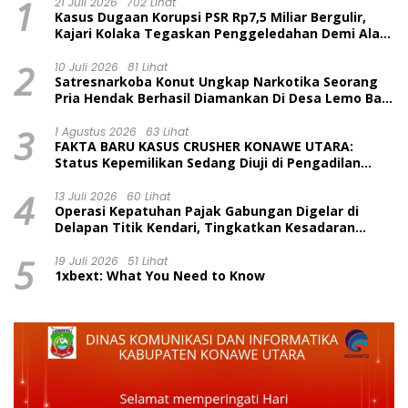
1
21 Juli 2026
702 Lihat
Kasus Dugaan Korupsi PSR Rp7,5 Miliar Bergulir,
Kajari Kolaka Tegaskan Penggeledahan Demi Alat
Bukti
2
10 Juli 2026
81 Lihat
Satresnarkoba Konut Ungkap Narkotika Seorang
Pria Hendak Berhasil Diamankan Di Desa Lemo Bajo
Kecamatan Wawolesea
3
1 Agustus 2026
63 Lihat
FAKTA BARU KASUS CRUSHER KONAWE UTARA:
Status Kepemilikan Sedang Diuji di Pengadilan
Perdata, Penetapan Tersangka Dr. Ruksamin
4
Dinilai Prematur
13 Juli 2026
60 Lihat
Operasi Kepatuhan Pajak Gabungan Digelar di
Delapan Titik Kendari, Tingkatkan Kesadaran
Wajib Pajak dan Tertib Berlalu Lintas
5
19 Juli 2026
51 Lihat
1xbext: What You Need to Know