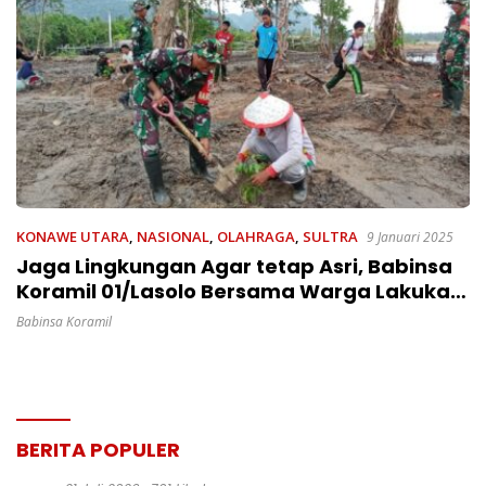
KONAWE UTARA
,
NASIONAL
,
OLAHRAGA
,
SULTRA
9 Januari 2025
Jaga Lingkungan Agar tetap Asri, Babinsa
Koramil 01/Lasolo Bersama Warga Lakukan
Penanaman Pohon
Babinsa Koramil
BERITA POPULER