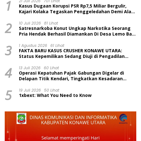
1
21 Juli 2026
701 Lihat
Kasus Dugaan Korupsi PSR Rp7,5 Miliar Bergulir,
Kajari Kolaka Tegaskan Penggeledahan Demi Alat
Bukti
2
10 Juli 2026
81 Lihat
Satresnarkoba Konut Ungkap Narkotika Seorang
Pria Hendak Berhasil Diamankan Di Desa Lemo Bajo
Kecamatan Wawolesea
3
1 Agustus 2026
61 Lihat
FAKTA BARU KASUS CRUSHER KONAWE UTARA:
Status Kepemilikan Sedang Diuji di Pengadilan
Perdata, Penetapan Tersangka Dr. Ruksamin
4
Dinilai Prematur
13 Juli 2026
60 Lihat
Operasi Kepatuhan Pajak Gabungan Digelar di
Delapan Titik Kendari, Tingkatkan Kesadaran
Wajib Pajak dan Tertib Berlalu Lintas
5
19 Juli 2026
50 Lihat
1xbext: What You Need to Know