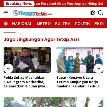
Langsung
adaran Personel Akan Pentingnya Hidup Sehat
Breaking News
Polda 
ke
konten
HOME
NASIONAL
METRO
SULTRA
POLITIK
EKON
Jaga Lingkungan Agar tetap Asri
Polda Sultra Musnahkan
Bupati Konawe Utara
5,4 Kilogram Narkotika,
Terima Kunjungan Kerja
Selamatkan Ribuan Jiwa
Danlanal Kendari, Perkuat
Dari Ancaman
Sinergi Pemerintah Daerah
Penyalahgunaan
Dan TNI AL