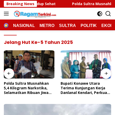
Langsung
 Sehat
Breaking News
Polda Sultra Musnahkan 5,4 Kilogram Narkoti
ke
konten
HOME
NASIONAL
METRO
SULTRA
POLITIK
EKON
Jelang Hut Ke-5 Tahun 2025
Polda Sultra Musnahkan
Bupati Konawe Utara
5,4 Kilogram Narkotika,
Terima Kunjungan Kerja
Selamatkan Ribuan Jiwa
Danlanal Kendari, Perkuat
Dari Ancaman
Sinergi Pemerintah Daerah
Penyalahgunaan
Dan TNI AL