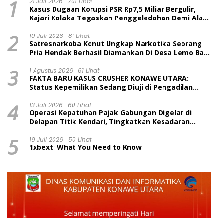
1
21 Juli 2026
701 Lihat
Kasus Dugaan Korupsi PSR Rp7,5 Miliar Bergulir,
Kajari Kolaka Tegaskan Penggeledahan Demi Alat
Bukti
2
10 Juli 2026
81 Lihat
Satresnarkoba Konut Ungkap Narkotika Seorang
Pria Hendak Berhasil Diamankan Di Desa Lemo Bajo
Kecamatan Wawolesea
3
1 Agustus 2026
61 Lihat
FAKTA BARU KASUS CRUSHER KONAWE UTARA:
Status Kepemilikan Sedang Diuji di Pengadilan
Perdata, Penetapan Tersangka Dr. Ruksamin
4
Dinilai Prematur
13 Juli 2026
60 Lihat
Operasi Kepatuhan Pajak Gabungan Digelar di
Delapan Titik Kendari, Tingkatkan Kesadaran
Wajib Pajak dan Tertib Berlalu Lintas
5
19 Juli 2026
50 Lihat
1xbext: What You Need to Know