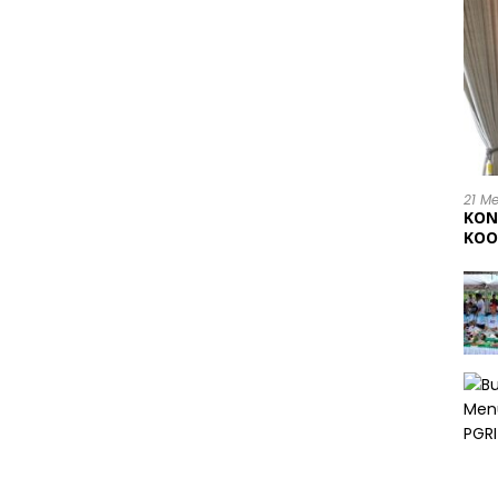
21 M
KON
KOO
202