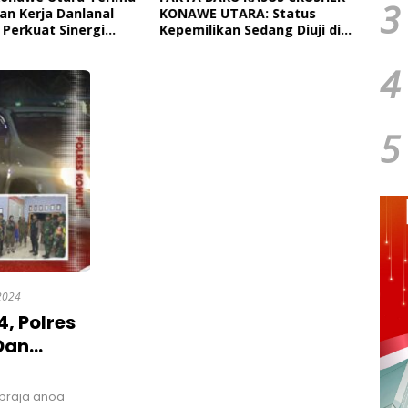
3
an Kerja Danlanal
KONAWE UTARA: Status
Pendi
 Perkuat Sinergi
Kepemilikan Sedang Diuji di
Paut
tah Daerah Dan TNI
Pengadilan Perdata,
Dan 
Penetapan Tersangka Dr.
Ngap
4
Ruksamin Dinilai Prematur
5
2024
, Polres
Dan
r
praja anoa