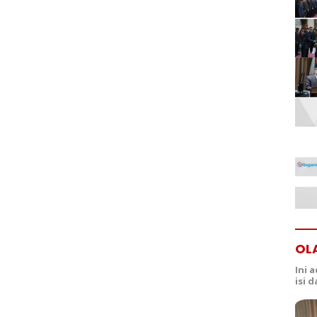
OL
Ini 
isi 