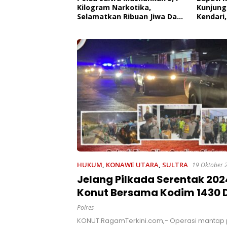
 Edukasi Penyakit
Kilogram Narkotika,
Kunjung
roner,
Selamatkan Ribuan Jiwa Dari
Kendari,
 Kesadaran
Ancaman Penyalahgunaan
Pemerin
kan Pentingnya
AL
t
HUKUM
,
KONAWE UTARA
,
SULTRA
19 Oktober 
Jelang Pilkada Serentak 2024
Konut Bersama Kodim 1430 
Satpol PP Gelar Patroli 3 Pila
Polres
KONUT.RagamTerkini.com,- Operasi mantap 