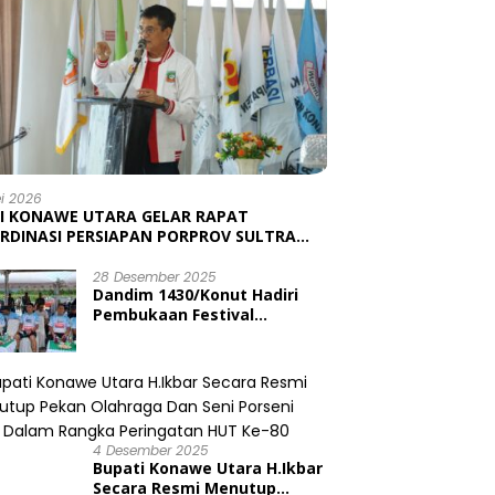
ei 2026
I KONAWE UTARA GELAR RAPAT
RDINASI PERSIAPAN PORPROV SULTRA
6, TARGETKAN JUARA UMUM
28 Desember 2025
Dandim 1430/Konut Hadiri
Pembukaan Festival
Konasara Fun Run 6,19 K
dalam Rangka HUT ke-19
Kabupaten Konawe Utara
4 Desember 2025
Bupati Konawe Utara H.Ikbar
Secara Resmi Menutup