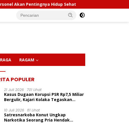
nya Hidup Sehat
Polda Sultra Musnahkan 5,4 Kilogra
RAGA
RAGAM
RITA POPULER
21 Juli 2026
701 Lihat
Kasus Dugaan Korupsi PSR Rp7,5 Miliar
Bergulir, Kajari Kolaka Tegaskan
Penggeledahan Demi Alat Bukti
10 Juli 2026
81 Lihat
Satresnarkoba Konut Ungkap
Narkotika Seorang Pria Hendak
Berhasil Diamankan Di Desa Lemo Bajo
LP Inisiasi Program
Kapolda Sultra Pimpin
P