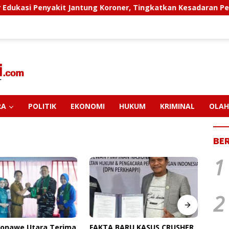
antung Koroner, Tingkatkan Kesadaran Personel Akan Penting
RA
POLITIK
EKONOMI
HUKUM
KRIMINAL
OLAH
BE
1
2
Konawe Utara Terima
FAKTA BARU KASUS CRUSHER
PT M