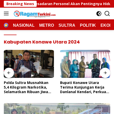
Langsung
adaran Personel Akan Pentingnya Hidup Sehat
Breaking News
Polda 
ke
konten
HOME
NASIONAL
METRO
SULTRA
POLITIK
EKON
Kabupaten Konawe Utara 2024
Polda Sultra Musnahkan
Bupati Konawe Utara
5,4 Kilogram Narkotika,
Terima Kunjungan Kerja
Selamatkan Ribuan Jiwa
Danlanal Kendari, Perkuat
Dari Ancaman
Sinergi Pemerintah Daerah
Penyalahgunaan
Dan TNI AL