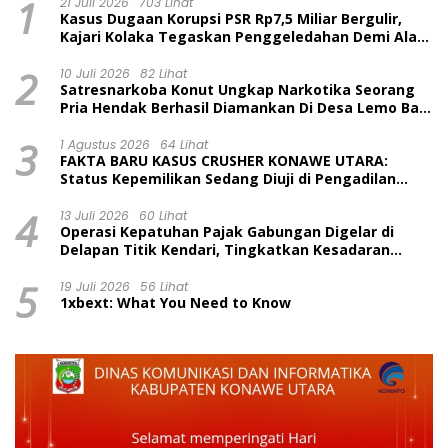
1
21 Juli 2026
703 Lihat
Kasus Dugaan Korupsi PSR Rp7,5 Miliar Bergulir,
Kajari Kolaka Tegaskan Penggeledahan Demi Alat
Bukti
2
10 Juli 2026
82 Lihat
Satresnarkoba Konut Ungkap Narkotika Seorang
Pria Hendak Berhasil Diamankan Di Desa Lemo Bajo
Kecamatan Wawolesea
3
1 Agustus 2026
64 Lihat
FAKTA BARU KASUS CRUSHER KONAWE UTARA:
Status Kepemilikan Sedang Diuji di Pengadilan
Perdata, Penetapan Tersangka Dr. Ruksamin
4
Dinilai Prematur
13 Juli 2026
60 Lihat
Operasi Kepatuhan Pajak Gabungan Digelar di
Delapan Titik Kendari, Tingkatkan Kesadaran
Wajib Pajak dan Tertib Berlalu Lintas
5
19 Juli 2026
56 Lihat
1xbext: What You Need to Know