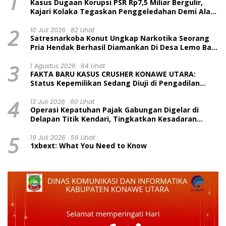
1
Kasus Dugaan Korupsi PSR Rp7,5 Miliar Bergulir,
Kajari Kolaka Tegaskan Penggeledahan Demi Alat
Bukti
2
10 Juli 2026
82 Lihat
Satresnarkoba Konut Ungkap Narkotika Seorang
Pria Hendak Berhasil Diamankan Di Desa Lemo Bajo
Kecamatan Wawolesea
3
1 Agustus 2026
64 Lihat
FAKTA BARU KASUS CRUSHER KONAWE UTARA:
Status Kepemilikan Sedang Diuji di Pengadilan
Perdata, Penetapan Tersangka Dr. Ruksamin
4
Dinilai Prematur
13 Juli 2026
60 Lihat
Operasi Kepatuhan Pajak Gabungan Digelar di
Delapan Titik Kendari, Tingkatkan Kesadaran
Wajib Pajak dan Tertib Berlalu Lintas
5
19 Juli 2026
56 Lihat
1xbext: What You Need to Know