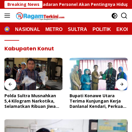
Langsung
daran Personel Akan Pentingnya Hidup Sehat
Breaking News
Polda Su
ke
konten
HOME
NASIONAL
METRO
SULTRA
POLITIK
EKON
Kabupaten Konut
Polda Sultra Musnahkan
Bupati Konawe Utara
5,4 Kilogram Narkotika,
Terima Kunjungan Kerja
Selamatkan Ribuan Jiwa
Danlanal Kendari, Perkuat
Dari Ancaman
Sinergi Pemerintah Daerah
Penyalahgunaan
Dan TNI AL