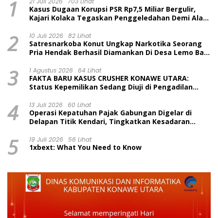
1
21 Juli 2026
703 Lihat
Kasus Dugaan Korupsi PSR Rp7,5 Miliar Bergulir,
Kajari Kolaka Tegaskan Penggeledahan Demi Alat
Bukti
2
10 Juli 2026
82 Lihat
Satresnarkoba Konut Ungkap Narkotika Seorang
Pria Hendak Berhasil Diamankan Di Desa Lemo Bajo
Kecamatan Wawolesea
3
1 Agustus 2026
64 Lihat
FAKTA BARU KASUS CRUSHER KONAWE UTARA:
Status Kepemilikan Sedang Diuji di Pengadilan
Perdata, Penetapan Tersangka Dr. Ruksamin
4
Dinilai Prematur
13 Juli 2026
60 Lihat
Operasi Kepatuhan Pajak Gabungan Digelar di
Delapan Titik Kendari, Tingkatkan Kesadaran
Wajib Pajak dan Tertib Berlalu Lintas
5
19 Juli 2026
56 Lihat
1xbext: What You Need to Know