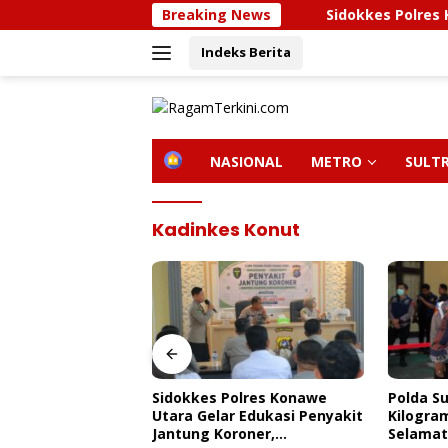
Langsung
Breaking News
Sidokkes Polres Konawe Ut
ke
Indeks Berita
konten
H
NASIONAL
METRO
SULT
O
M
E
Kadinkes Konut
olres Konawe
Polda Sultra Musnahkan 5,4
Bupati 
 Edukasi Penyakit
Kilogram Narkotika,
Kunjung
roner,
Selamatkan Ribuan Jiwa Dari
Kendari,