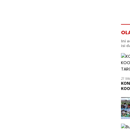
OL
Ini 
isi 
21 M
KON
KOO
202