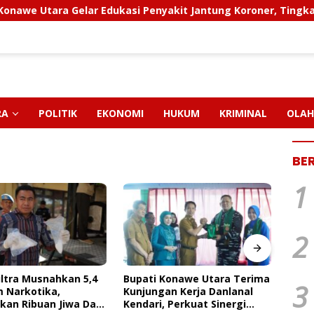
ara Gelar Edukasi Penyakit Jantung Koroner, Tingkatkan Kes
RA
POLITIK
EKONOMI
HUKUM
KRIMINAL
OLAH
BE
1
2
PT M
Pendi
Konawe Utara Terima
FAKTA BARU KASUS CRUSHER
Paut
3
an Kerja Danlanal
KONAWE UTARA: Status
Dan 
 Perkuat Sinergi
Kepemilikan Sedang Diuji di
Ngap