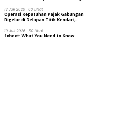
Diuji di Pengadilan Perdata,
Penetapan Tersangka Dr. Ruksamin
13 Juli 2026
60 Lihat
Operasi Kepatuhan Pajak Gabungan
Dinilai Prematur
Digelar di Delapan Titik Kendari,
Tingkatkan Kesadaran Wajib Pajak
dan Tertib Berlalu Lintas
19 Juli 2026
50 Lihat
1xbext: What You Need to Know