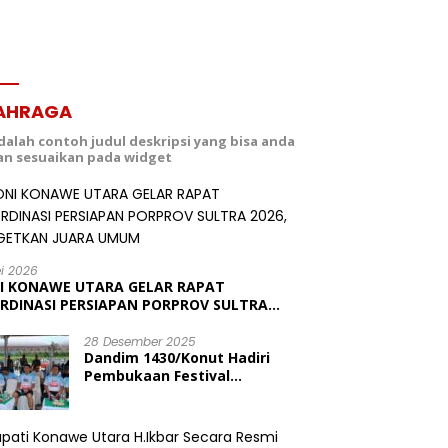
AHRAGA
adalah contoh judul deskripsi yang bisa anda
dan sesuaikan pada widget
ei 2026
I KONAWE UTARA GELAR RAPAT
RDINASI PERSIAPAN PORPROV SULTRA
6, TARGETKAN JUARA UMUM
28 Desember 2025
Dandim 1430/Konut Hadiri
Pembukaan Festival
Konasara Fun Run 6,19 K
dalam Rangka HUT ke-19
Kabupaten Konawe Utara