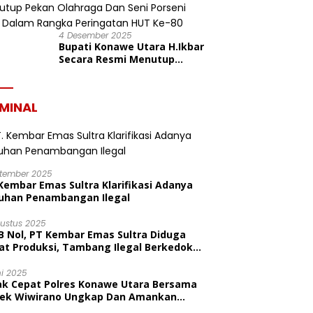
4 Desember 2025
Bupati Konawe Utara H.Ikbar
Secara Resmi Menutup
Pekan Olahraga Dan Seni
Porseni PGRI Dalam Rangka
Peringatan HUT Ke-80
IMINAL
ptember 2025
Kembar Emas Sultra Klarifikasi Adanya
uhan Penambangan Ilegal
gustus 2025
B Nol, PT Kembar Emas Sultra Diduga
at Produksi, Tambang Ilegal Berkedok
litas
ni 2025
ak Cepat Polres Konawe Utara Bersama
sek Wiwirano Ungkap Dan Amankan
sangka Pelaku Penganiayaan Di Desa