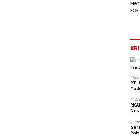
KR
1 Se
PT. 
Tud
31 A
RKA
Nek
Lega
2 Ju
Ger
Pol
Ter