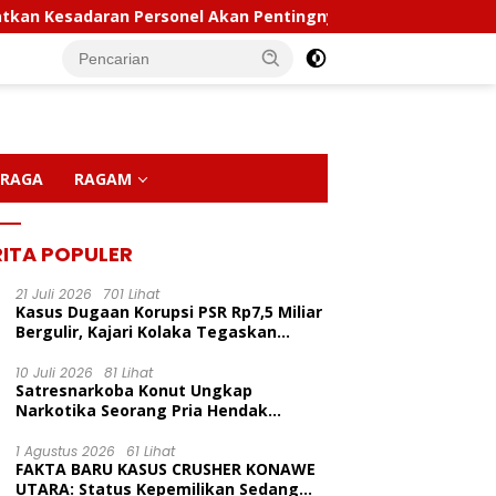
adaran Personel Akan Pentingnya Hidup Sehat
Polda 
RAGA
RAGAM
RITA POPULER
21 Juli 2026
701 Lihat
Kasus Dugaan Korupsi PSR Rp7,5 Miliar
Bergulir, Kajari Kolaka Tegaskan
Penggeledahan Demi Alat Bukti
10 Juli 2026
81 Lihat
Satresnarkoba Konut Ungkap
LP Inisiasi Program
Kapolda Sultra Pimpin
P
Narkotika Seorang Pria Hendak
dikan Pelita Ceria Di
Sertijab Sejumlah Pejabat
C
Berhasil Diamankan Di Desa Lemo Bajo
 Harapan Bunda Molore
Utama Dan Kapolres Jajaran
D
Kecamatan Wawolesea
1 Agustus 2026
61 Lihat
TKN Pantai Indah
Serta Lantik Kapolres
M
FAKTA BARU KASUS CRUSHER KONAWE
ainia
Konawe Kepulauan
UTARA: Status Kepemilikan Sedang