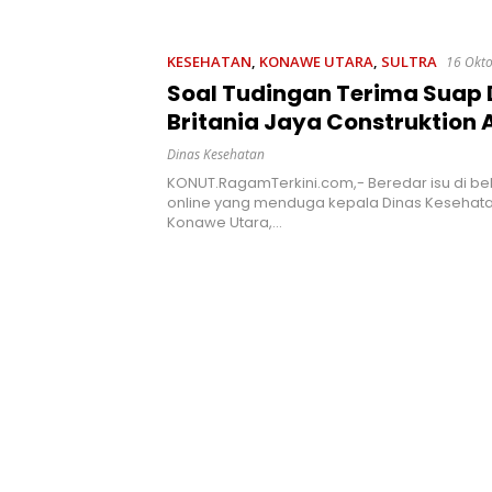
 Kesadaran
Ancaman Penyalahgunaan
Pemerin
kan Pentingnya
AL
t
KESEHATAN
,
KONAWE UTARA
,
SULTRA
16 Okt
Soal Tudingan Terima Suap 
Britania Jaya Construktion 
Pengerjaan Puskesmas, Kad
Dinas Kesehatan
Konut: Itu Tidak Benar
KONUT.RagamTerkini.com,- Beredar isu di 
online yang menduga kepala Dinas Kesehat
Konawe Utara,…