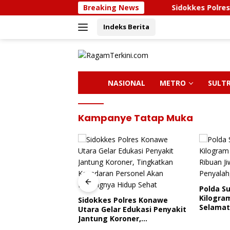
Langsung
Breaking News
Sidokkes Polres Konawe U
ke
Indeks Berita
konten
H
NASIONAL
METRO
SULT
O
M
E
Kampanye Tatap Muka
Polda Sultra Musnahkan 5,4
Kilogram Narkotika,
olres Konawe
Bupati 
Selamatkan Ribuan Jiwa Dari
 Edukasi Penyakit
Kunjung
Ancaman Penyalahgunaan
roner,
Kendari,
 Kesadaran