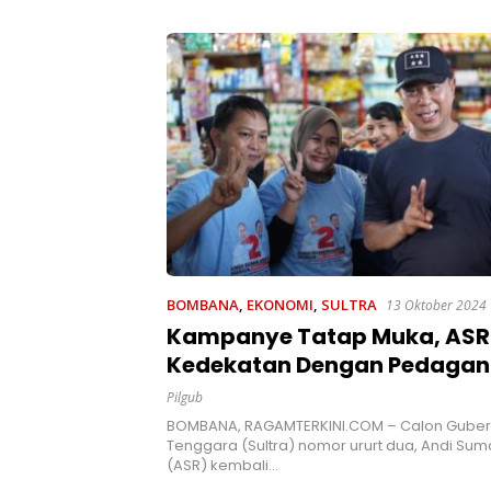
Pemerin
kan Pentingnya
AL
t
BOMBANA
,
EKONOMI
,
SULTRA
13 Oktober 2024
Kampanye Tatap Muka, ASR
Kedekatan Dengan Pedagan
Pasar Tadoha Bombana
Pilgub
BOMBANA, RAGAMTERKINI.COM – Calon Guber
Tenggara (Sultra) nomor ururt dua, Andi Su
(ASR) kembali…