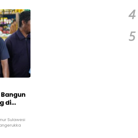
tah Daerah Dan TNI
Pengadilan Perdata,
Dan 
Penetapan Tersangka Dr.
Ngap
4
Ruksamin Dinilai Prematur
5
 Bangun
g di
nur Sulawesi
mangerukka