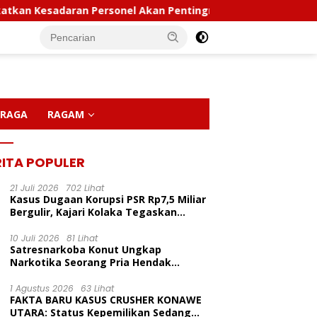
sadaran Personel Akan Pentingnya Hidup Sehat
Polda 
RAGA
RAGAM
RITA POPULER
21 Juli 2026
702 Lihat
Kasus Dugaan Korupsi PSR Rp7,5 Miliar
Bergulir, Kajari Kolaka Tegaskan
Penggeledahan Demi Alat Bukti
10 Juli 2026
81 Lihat
Satresnarkoba Konut Ungkap
Narkotika Seorang Pria Hendak
Berhasil Diamankan Di Desa Lemo Bajo
LP Inisiasi Program
Kapolda Sultra Pimpin
P
Kecamatan Wawolesea
1 Agustus 2026
63 Lihat
dikan Pelita Ceria Di
Sertijab Sejumlah Pejabat
C
FAKTA BARU KASUS CRUSHER KONAWE
 Harapan Bunda Molore
Utama Dan Kapolres Jajaran
D
UTARA: Status Kepemilikan Sedang