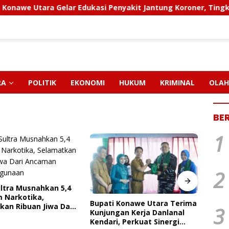
tara Gelar Edukasi Penyakit Jantung Koroner, Tingkatkan Ke
RA
POLITIK
EKONOMI
HUKUM
KRIMINAL
OLAH
BE
1
2
Konawe Utara Terima
FAKTA BARU KASUS CRUSHER
PT M
3
an Kerja Danlanal
KONAWE UTARA: Status
Pendi
 Perkuat Sinergi
Kepemilikan Sedang Diuji di
Paut