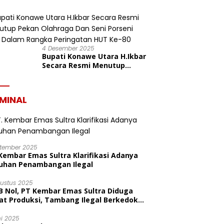
Konasara Fun Run 6,19 K
dalam Rangka HUT ke-19
Kabupaten Konawe Utara
4 Desember 2025
Bupati Konawe Utara H.Ikbar
Secara Resmi Menutup
Pekan Olahraga Dan Seni
Porseni PGRI Dalam Rangka
Peringatan HUT Ke-80
IMINAL
ptember 2025
Kembar Emas Sultra Klarifikasi Adanya
uhan Penambangan Ilegal
gustus 2025
B Nol, PT Kembar Emas Sultra Diduga
at Produksi, Tambang Ilegal Berkedok
litas
ni 2025