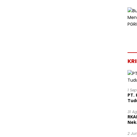
KR
1 Se
PT. 
Tud
31 A
RKA
Nek
Lega
2 Ju