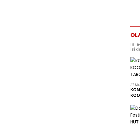
OL
Ini 
isi 
21 M
KON
KOO
202