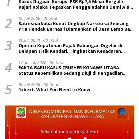
1
Kasus Dugaan Korupsi PSR Rp7,5 Miliar Bergulir,
Kajari Kolaka Tegaskan Penggeledahan Demi Alat
Bukti
2
10 Juli 2026
81 Lihat
Satresnarkoba Konut Ungkap Narkotika Seorang
Pria Hendak Berhasil Diamankan Di Desa Lemo Bajo
Kecamatan Wawolesea
3
13 Juli 2026
60 Lihat
Operasi Kepatuhan Pajak Gabungan Digelar di
Delapan Titik Kendari, Tingkatkan Kesadaran
Wajib Pajak dan Tertib Berlalu Lintas
4
1 Agustus 2026
59 Lihat
FAKTA BARU KASUS CRUSHER KONAWE UTARA:
Status Kepemilikan Sedang Diuji di Pengadilan
Perdata, Penetapan Tersangka Dr. Ruksamin
5
Dinilai Prematur
19 Juli 2026
50 Lihat
1xbext: What You Need to Know