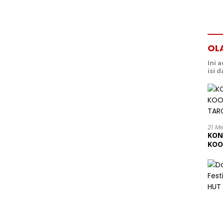
OL
Ini 
isi 
21 M
KON
KOO
202