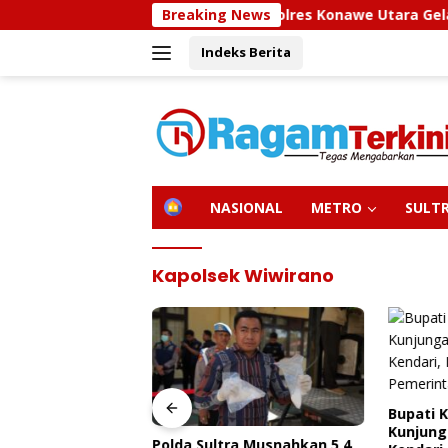
Langsung
Sidokkes Polres Konawe Utara Gelar Edukasi P
Breaking News
ke
Indeks Berita
konten
H
NASIONAL
METRO
SULT
O
M
E
Kapolsek Wiwirano
Bupati 
Kunjung
olres Konawe
Polda Sultra Musnahkan 5,4