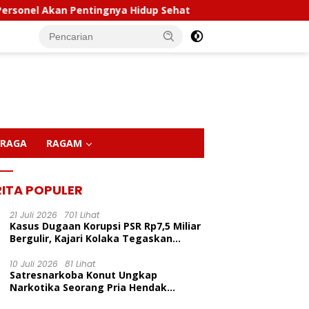
n Pentingnya Hidup Sehat
Polda Sultra Musnahkan 5,4
RAGA
RAGAM
RITA POPULER
21 Juli 2026
701 Lihat
Kasus Dugaan Korupsi PSR Rp7,5 Miliar
Bergulir, Kajari Kolaka Tegaskan
Penggeledahan Demi Alat Bukti
10 Juli 2026
81 Lihat
Satresnarkoba Konut Ungkap
LP Inisiasi Program
P
Narkotika Seorang Pria Hendak
dikan Pelita Ceria Di
C
Berhasil Diamankan Di Desa Lemo Bajo
Kapolda Sultra Pimpin