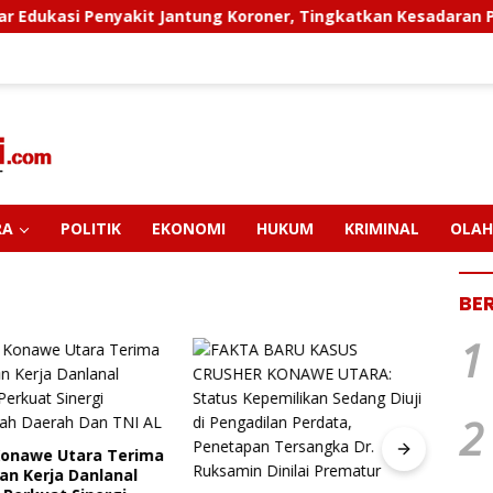
enyakit Jantung Koroner, Tingkatkan Kesadaran Personel Aka
RA
POLITIK
EKONOMI
HUKUM
KRIMINAL
OLAH
BE
1
2
Konawe Utara Terima
PT M
an Kerja Danlanal
Pendi