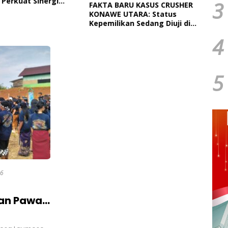
 Perkuat Sinergi
Paut
3
FAKTA BARU KASUS CRUSHER
tah Daerah Dan TNI
Dan 
KONAWE UTARA: Status
Ngap
Kepemilikan Sedang Diuji di
Pengadilan Perdata,
4
Penetapan Tersangka Dr.
Ruksamin Dinilai Prematur
5
26
an Pawai
i 2026