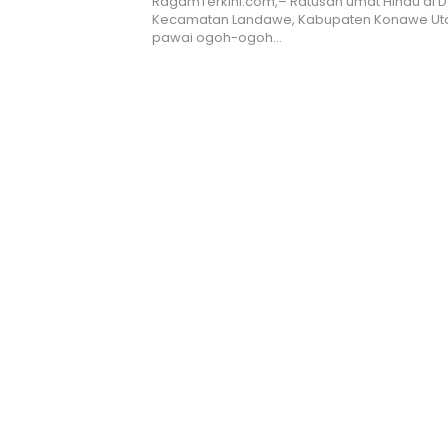
RagamTerkini.com,– Ratusan umat Hindu di 
Kecamatan Landawe, Kabupaten Konawe Ut
pawai ogoh-ogoh…