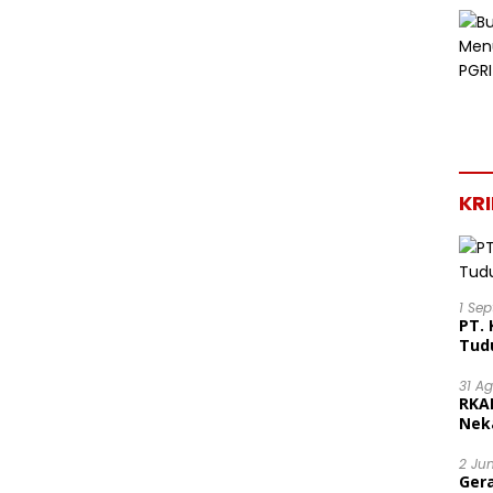
KR
1 Se
PT. 
Tud
31 A
RKA
Nek
Lega
2 Ju
Ger