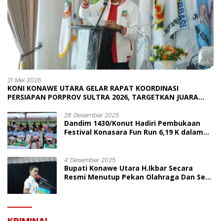
21 Mei 2026
KONI KONAWE UTARA GELAR RAPAT KOORDINASI
PERSIAPAN PORPROV SULTRA 2026, TARGETKAN JUARA
UMUM
28 Desember 2025
Dandim 1430/Konut Hadiri Pembukaan
Festival Konasara Fun Run 6,19 K dalam
Rangka HUT ke-19 Kabupaten Konawe
Utara
4 Desember 2025
Bupati Konawe Utara H.Ikbar Secara
Resmi Menutup Pekan Olahraga Dan Seni
Porseni PGRI Dalam Rangka Peringatan
HUT Ke-80
KRIMINAL