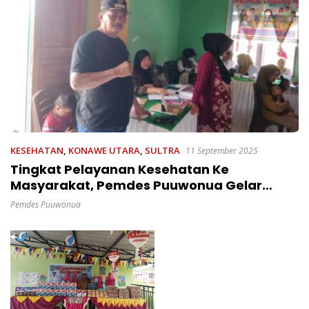
KESEHATAN
,
KONAWE UTARA
,
SULTRA
11 September 2025
Tingkat Pelayanan Kesehatan Ke
Masyarakat, Pemdes Puuwonua Gelar
Posyandu Integrasi Layanan Primer
Pemdes Puuwonua