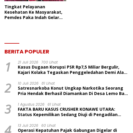
Tingkat Pelayanan
Kesehatan Ke Masyarakat,
Pemdes Paka Indah Gelar
Posyandu Integrasi Layanan
Primer
BERITA POPULER
1
21 Juli 2026
700 Lihat
Kasus Dugaan Korupsi PSR Rp7,5 Miliar Bergulir,
Kajari Kolaka Tegaskan Penggeledahan Demi Alat
Bukti
2
10 Juli 2026
81 Lihat
Satresnarkoba Konut Ungkap Narkotika Seorang
Pria Hendak Berhasil Diamankan Di Desa Lemo Bajo
Kecamatan Wawolesea
3
1 Agustus 2026
61 Lihat
FAKTA BARU KASUS CRUSHER KONAWE UTARA:
Status Kepemilikan Sedang Diuji di Pengadilan
Perdata, Penetapan Tersangka Dr. Ruksamin
4
Dinilai Prematur
13 Juli 2026
60 Lihat
Operasi Kepatuhan Pajak Gabungan Digelar di