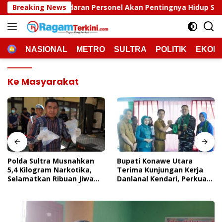
Langsung
an Personel Akan Pentingnya Hidup Sehat
Breaking News
Polda Sultr
ke
konten
HOME
NASIONAL
METRO
SULTRA
POLITIK
EKON
Ke Masyarakat
Polda Sultra Musnahkan
Bupati Konawe Utara
5,4 Kilogram Narkotika,
Terima Kunjungan Kerja
Selamatkan Ribuan Jiwa
Danlanal Kendari, Perkuat
Dari Ancaman
Sinergi Pemerintah Daerah
Penyalahgunaan
Dan TNI AL