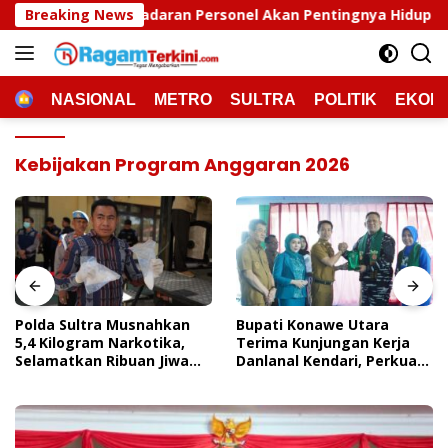
Langsung
esadaran Personel Akan Pentingnya Hidup Sehat
Breaking News
Pold
ke
konten
HOME
NASIONAL
METRO
SULTRA
POLITIK
EKON
Kebijakan Program Anggaran 2026
Polda Sultra Musnahkan
Bupati Konawe Utara
5,4 Kilogram Narkotika,
Terima Kunjungan Kerja
Selamatkan Ribuan Jiwa
Danlanal Kendari, Perkuat
Dari Ancaman
Sinergi Pemerintah Daerah
Penyalahgunaan
Dan TNI AL