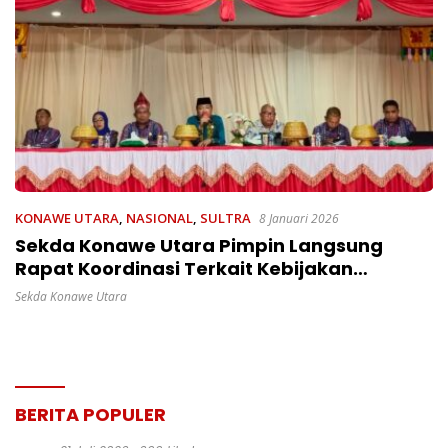
KONAWE UTARA
,
NASIONAL
,
SULTRA
8 Januari 2026
Sekda Konawe Utara Pimpin Langsung
Rapat Koordinasi Terkait Kebijakan
Program Anggaran 2026
Sekda Konawe Utara
BERITA POPULER