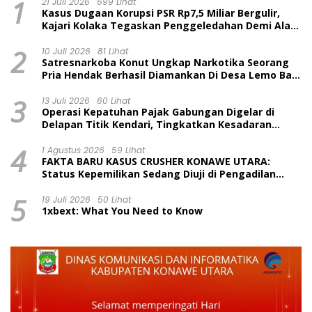
1
21 Juli 2026
699 Lihat
Kasus Dugaan Korupsi PSR Rp7,5 Miliar Bergulir,
Kajari Kolaka Tegaskan Penggeledahan Demi Alat
Bukti
2
10 Juli 2026
81 Lihat
Satresnarkoba Konut Ungkap Narkotika Seorang
Pria Hendak Berhasil Diamankan Di Desa Lemo Bajo
Kecamatan Wawolesea
3
13 Juli 2026
60 Lihat
Operasi Kepatuhan Pajak Gabungan Digelar di
Delapan Titik Kendari, Tingkatkan Kesadaran
Wajib Pajak dan Tertib Berlalu Lintas
4
1 Agustus 2026
59 Lihat
FAKTA BARU KASUS CRUSHER KONAWE UTARA:
Status Kepemilikan Sedang Diuji di Pengadilan
Perdata, Penetapan Tersangka Dr. Ruksamin
5
Dinilai Prematur
19 Juli 2026
50 Lihat
1xbext: What You Need to Know