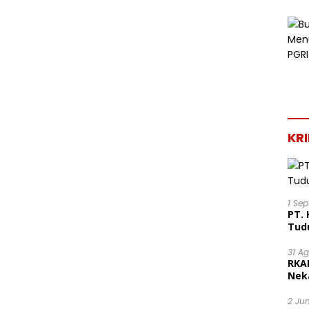
KR
1 Se
PT. 
Tud
31 A
RKA
Nek
Lega
2 Ju