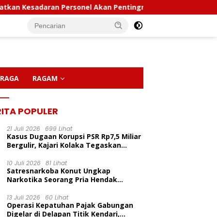
sadaran Personel Akan Pentingnya Hidup Sehat
Polda 
RAGA
RAGAM
RITA POPULER
21 Juli 2026
699 Lihat
Kasus Dugaan Korupsi PSR Rp7,5 Miliar
Bergulir, Kajari Kolaka Tegaskan
Penggeledahan Demi Alat Bukti
10 Juli 2026
81 Lihat
Satresnarkoba Konut Ungkap
Narkotika Seorang Pria Hendak
Berhasil Diamankan Di Desa Lemo Bajo
LP Inisiasi Program
Kapolda Sultra Pimpin
P
Kecamatan Wawolesea
13 Juli 2026
60 Lihat
dikan Pelita Ceria Di
Sertijab Sejumlah Pejabat
C
Operasi Kepatuhan Pajak Gabungan
 Harapan Bunda Molore
Utama Dan Kapolres Jajaran
D
Digelar di Delapan Titik Kendari,