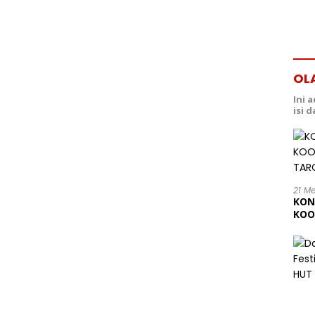
OL
Ini 
isi 
21 M
KON
KOO
202