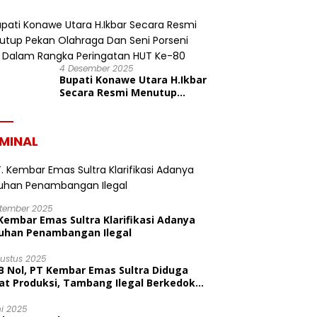
Konasara Fun Run 6,19 K
dalam Rangka HUT ke-19
Kabupaten Konawe Utara
4 Desember 2025
Bupati Konawe Utara H.Ikbar
Secara Resmi Menutup
Pekan Olahraga Dan Seni
Porseni PGRI Dalam Rangka
Peringatan HUT Ke-80
IMINAL
ptember 2025
Kembar Emas Sultra Klarifikasi Adanya
uhan Penambangan Ilegal
gustus 2025
B Nol, PT Kembar Emas Sultra Diduga
at Produksi, Tambang Ilegal Berkedok
litas
ni 2025