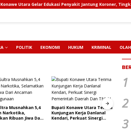
tara Gelar Edukasi Penyakit Jantung Koroner, Tingkatkan Ke
RA
POLITIK
EKONOMI
HUKUM
KRIMINAL
OLAH
BE
1
2
Konawe Utara Terima
an Kerja Danlanal
FAKTA BARU KASUS CRUSHER
PT M
 Perkuat Sinergi
3
KONAWE UTARA: Status
Pendi
tah Daerah Dan TNI
Kepemilikan Sedang Diuji di
Paut