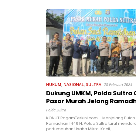
 Kesadaran
kan Pentingnya
t
HUKUM
,
NASIONAL
,
SULTRA
28 Februari 2025
Dukung UMKM, Polda Sultra 
Pasar Murah Jelang Ramad
Warga Antusias Serbu Bara
Polda Sultra
Kebutuhan Pokok
KONUT.RagamTerkini.com,– Menjelang Bulan 
Ramadhan 1446 H, Polda Sultra turut mendor
pertumbuhan Usaha Mikro, Kecil,…