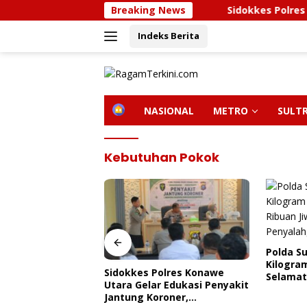
Langsung
Breaking News
Sidokkes Polres Konawe U
ke
Indeks Berita
konten
H
NASIONAL
METRO
SULT
O
M
E
Kebutuhan Pokok
Polda Sultra Musnahkan 5,4
Bupati 
Kilogram Narkotika,
Kunjung
olres Konawe
Selamatkan Ribuan Jiwa Dari
Kendari,
 Edukasi Penyakit
Ancaman Penyalahgunaan
Pemerin
roner,
AL