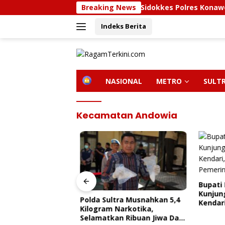
Langsung
Breaking News
Sidokkes Polres Konawe Utara Gelar
ke
Indeks Berita
konten
H
NASIONAL
METRO
SULT
O
M
E
Kecamatan Andowia
Bupati 
Kunjung
olres Konawe
Polda Sultra Musnahkan 5,4
Kendari,
 Edukasi Penyakit
Kilogram Narkotika,
Pemerin
roner,
Selamatkan Ribuan Jiwa Dari
AL