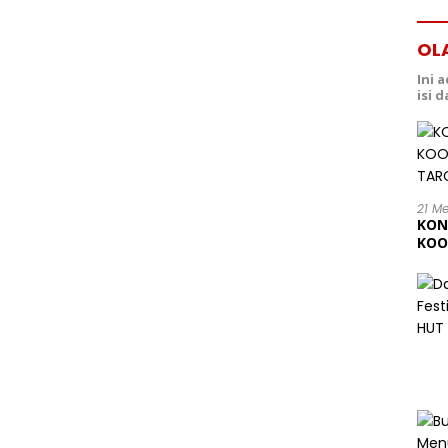
OL
Ini 
isi 
21 M
KON
KOO
202