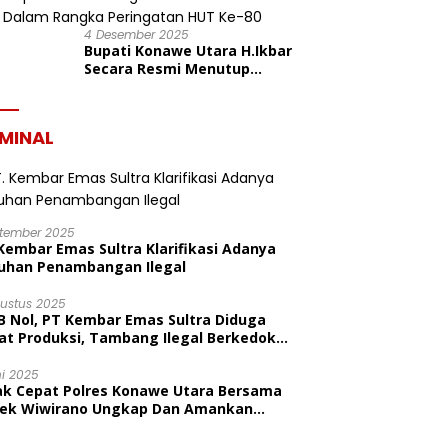
4 Desember 2025
Bupati Konawe Utara H.Ikbar
Secara Resmi Menutup
Pekan Olahraga Dan Seni
Porseni PGRI Dalam Rangka
Peringatan HUT Ke-80
IMINAL
ptember 2025
Kembar Emas Sultra Klarifikasi Adanya
uhan Penambangan Ilegal
gustus 2025
B Nol, PT Kembar Emas Sultra Diduga
at Produksi, Tambang Ilegal Berkedok
litas
ni 2025
ak Cepat Polres Konawe Utara Bersama
sek Wiwirano Ungkap Dan Amankan
sangka Pelaku Penganiayaan Di Desa
ombo Pantai