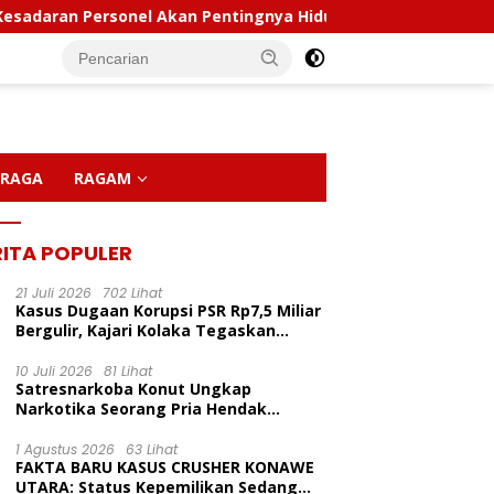
rsonel Akan Pentingnya Hidup Sehat
Polda Sultra Mus
RAGA
RAGAM
RITA POPULER
21 Juli 2026
702 Lihat
Kasus Dugaan Korupsi PSR Rp7,5 Miliar
Bergulir, Kajari Kolaka Tegaskan
Penggeledahan Demi Alat Bukti
10 Juli 2026
81 Lihat
Satresnarkoba Konut Ungkap
LP Inisiasi Program
Kapolda Sultra Pimpin
P
Narkotika Seorang Pria Hendak
dikan Pelita Ceria Di
Sertijab Sejumlah Pejabat
C
Berhasil Diamankan Di Desa Lemo Bajo
 Harapan Bunda Molore
Utama Dan Kapolres Jajaran
D
Kecamatan Wawolesea
1 Agustus 2026
63 Lihat
TKN Pantai Indah
Serta Lantik Kapolres
M
FAKTA BARU KASUS CRUSHER KONAWE
ainia
Konawe Kepulauan
UTARA: Status Kepemilikan Sedang