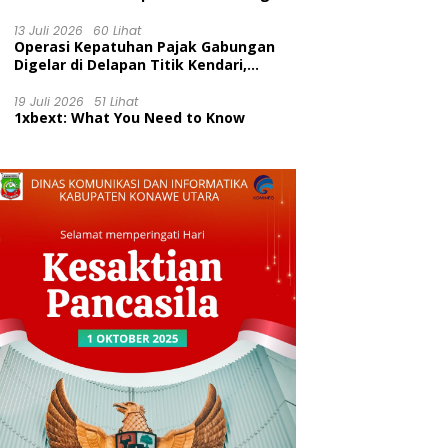
Diuji di Pengadilan Perdata,
Penetapan Tersangka Dr. Ruksamin
13 Juli 2026
60 Lihat
Operasi Kepatuhan Pajak Gabungan
Dinilai Prematur
Digelar di Delapan Titik Kendari,
Tingkatkan Kesadaran Wajib Pajak
dan Tertib Berlalu Lintas
19 Juli 2026
51 Lihat
1xbext: What You Need to Know