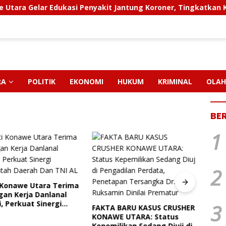
 Edukasi Penyakit Jantung Koroner, Tingkatkan Kesadaran Pe
RA
POLITIK
EKONOMI
HUKUM
KRIMINAL
OLAH
BE
1
2
Konawe Utara Terima
PT M
an Kerja Danlanal
Pendi
 Perkuat Sinergi
Paut
3
FAKTA BARU KASUS CRUSHER
tah Daerah Dan TNI
Dan 
KONAWE UTARA: Status
Ngap
Kepemilikan Sedang Diuji di