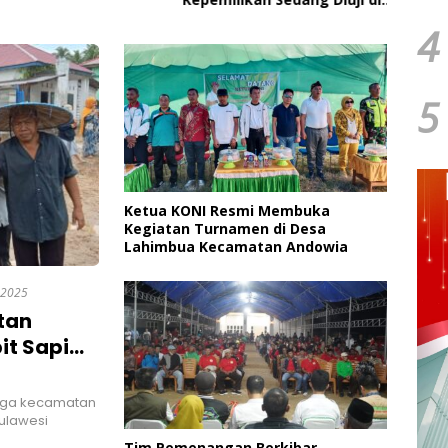
Pengadilan Perdata,
4
Penetapan Tersangka Dr.
Ruksamin Dinilai Prematur
5
Ketua KONI Resmi Membuka
Kegiatan Turnamen di Desa
Lahimbua Kecamatan Andowia
 2025
tan
it Sapi
nga kecamatan
ulawesi
Tim Pemenangan Berkibar