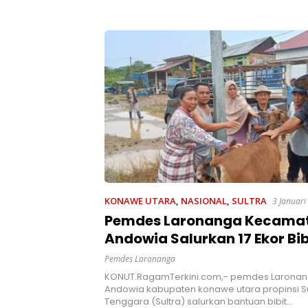
 Kesadaran
Ancaman Penyalahgunaan
kan Pentingnya
t
KONAWE UTARA
,
NASIONAL
,
SULTRA
3 Januari
Pemdes Laronanga Kecama
Andowia Salurkan 17 Ekor Bib
kepada 17 KK
Pemdes Laronanga
KONUT.RagamTerkini.com,- pemdes Larona
Andowia kabupaten konawe utara propinsi S
Tenggara (Sultra) salurkan bantuan bibit…