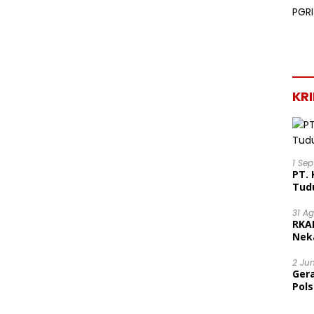
KR
1 Se
PT. 
Tud
31 A
RKA
Nek
Lega
2 Ju
Ger
Pol
Ter
Mor