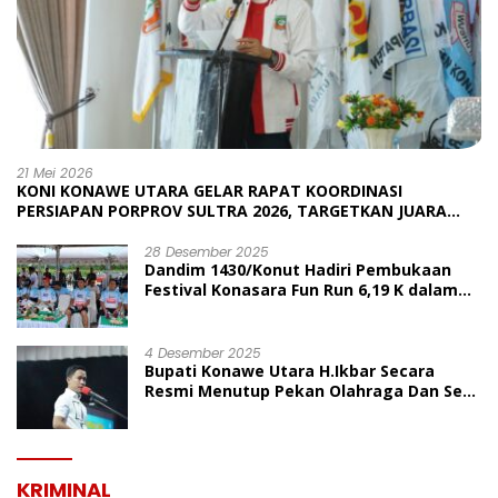
21 Mei 2026
KONI KONAWE UTARA GELAR RAPAT KOORDINASI
PERSIAPAN PORPROV SULTRA 2026, TARGETKAN JUARA
UMUM
28 Desember 2025
Dandim 1430/Konut Hadiri Pembukaan
Festival Konasara Fun Run 6,19 K dalam
Rangka HUT ke-19 Kabupaten Konawe
Utara
4 Desember 2025
Bupati Konawe Utara H.Ikbar Secara
Resmi Menutup Pekan Olahraga Dan Seni
Porseni PGRI Dalam Rangka Peringatan
HUT Ke-80
KRIMINAL