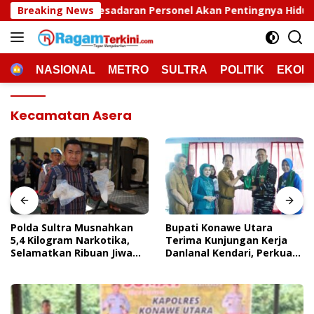
Langsung
adaran Personel Akan Pentingnya Hidup Sehat
Breaking News
Polda S
ke
konten
HOME
NASIONAL
METRO
SULTRA
POLITIK
EKON
Kecamatan Asera
Polda Sultra Musnahkan
Bupati Konawe Utara
5,4 Kilogram Narkotika,
Terima Kunjungan Kerja
Selamatkan Ribuan Jiwa
Danlanal Kendari, Perkuat
Dari Ancaman
Sinergi Pemerintah Daerah
Penyalahgunaan
Dan TNI AL