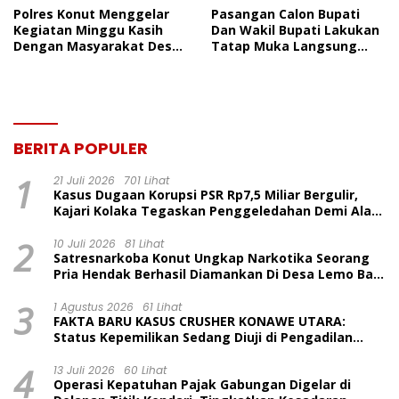
Polres Konut Menggelar
Pasangan Calon Bupati
Kegiatan Minggu Kasih
Dan Wakil Bupati Lakukan
Dengan Masyarakat Desa
Tatap Muka Langsung
Punggumosi Kecamatan
Tokoh Masyarakat
Asera, Kab.Konawe Utara
Kecamatan Asera
BERITA POPULER
1
21 Juli 2026
701 Lihat
Kasus Dugaan Korupsi PSR Rp7,5 Miliar Bergulir,
Kajari Kolaka Tegaskan Penggeledahan Demi Alat
Bukti
2
10 Juli 2026
81 Lihat
Satresnarkoba Konut Ungkap Narkotika Seorang
Pria Hendak Berhasil Diamankan Di Desa Lemo Bajo
Kecamatan Wawolesea
3
1 Agustus 2026
61 Lihat
FAKTA BARU KASUS CRUSHER KONAWE UTARA:
Status Kepemilikan Sedang Diuji di Pengadilan
Perdata, Penetapan Tersangka Dr. Ruksamin
4
Dinilai Prematur
13 Juli 2026
60 Lihat
Operasi Kepatuhan Pajak Gabungan Digelar di