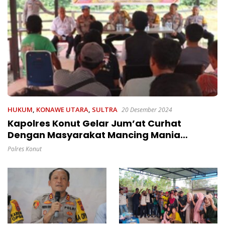
HUKUM
,
KONAWE UTARA
,
SULTRA
20 Desember 2024
Kapolres Konut Gelar Jum’at Curhat
Dengan Masyarakat Mancing Mania
Kel.Wanggudu, Kecamatan Asera,
Polres Konut
Kab.Konawe Utara