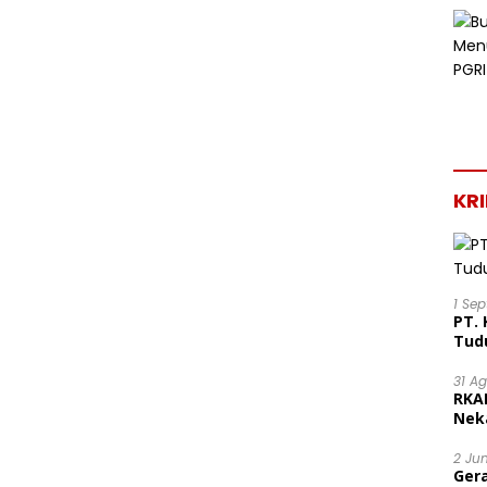
KR
1 Se
PT. 
Tud
31 A
RKA
Nek
Lega
2 Ju
Ger