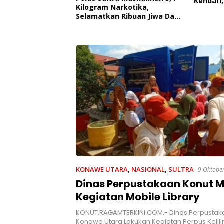
Kendari,
 Edukasi Penyakit
Kilogram Narkotika,
Pemerin
roner,
Selamatkan Ribuan Jiwa Dari
AL
 Kesadaran
Ancaman Penyalahgunaan
kan Pentingnya
t
KONAWE UTARA
,
NASIONAL
,
SULTRA
9 Oktobe
Dinas Perpustakaan Konut 
Kegiatan Mobile Library
KONUT.RAGAMTERKINI.COM,- Dinas Perpusta
Konawe Utara Lakukan Kegiatan Perpus Kelili