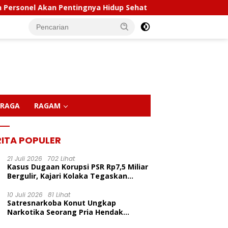
an Pentingnya Hidup Sehat
Polda Sultra Musnahkan 5
RAGA
RAGAM
RITA POPULER
21 Juli 2026
702 Lihat
Kasus Dugaan Korupsi PSR Rp7,5 Miliar
Bergulir, Kajari Kolaka Tegaskan
Penggeledahan Demi Alat Bukti
10 Juli 2026
81 Lihat
Satresnarkoba Konut Ungkap
LP Inisiasi Program
P
Narkotika Seorang Pria Hendak
dikan Pelita Ceria Di
C
Berhasil Diamankan Di Desa Lemo Bajo
Kapolda Sultra Pimpin