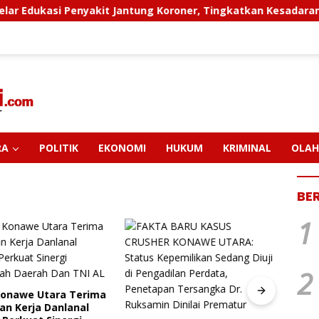
Penyakit Jantung Koroner, Tingkatkan Kesadaran Personel Ak
RA
POLITIK
EKONOMI
HUKUM
KRIMINAL
OLAH
BE
1
2
Konawe Utara Terima
PT M
an Kerja Danlanal
Pendi