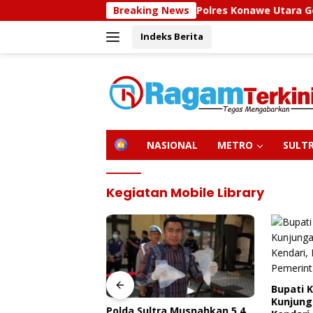
Langsung
Sidokkes Polres Konawe Utara Gelar Edukasi 
Breaking News
ke
Indeks Berita
konten
H
NASIONAL
METRO
SULT
O
M
E
Kegiatan Mobile Library
Bupati 
Kunjung
olres Konawe
Polda Sultra Musnahkan 5,4