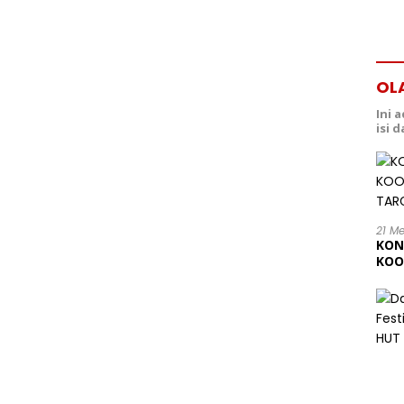
OL
Ini 
isi 
21 M
KON
KOO
202