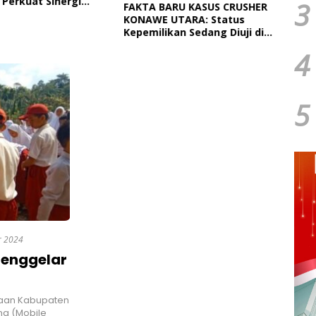
 Perkuat Sinergi
Paut
3
FAKTA BARU KASUS CRUSHER
tah Daerah Dan TNI
Dan 
KONAWE UTARA: Status
Ngap
Kepemilikan Sedang Diuji di
Pengadilan Perdata,
4
Penetapan Tersangka Dr.
Ruksamin Dinilai Prematur
5
r 2024
Menggelar
kaan Kabupaten
ng (Mobile