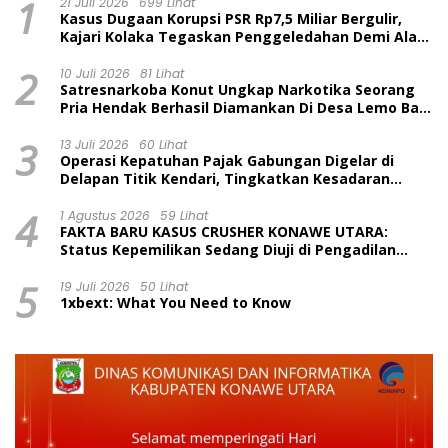
1
21 Juli 2026
699 Lihat
Kasus Dugaan Korupsi PSR Rp7,5 Miliar Bergulir,
Kajari Kolaka Tegaskan Penggeledahan Demi Alat
Bukti
2
10 Juli 2026
81 Lihat
Satresnarkoba Konut Ungkap Narkotika Seorang
Pria Hendak Berhasil Diamankan Di Desa Lemo Bajo
Kecamatan Wawolesea
3
13 Juli 2026
60 Lihat
Operasi Kepatuhan Pajak Gabungan Digelar di
Delapan Titik Kendari, Tingkatkan Kesadaran
Wajib Pajak dan Tertib Berlalu Lintas
4
1 Agustus 2026
59 Lihat
FAKTA BARU KASUS CRUSHER KONAWE UTARA:
Status Kepemilikan Sedang Diuji di Pengadilan
Perdata, Penetapan Tersangka Dr. Ruksamin
5
Dinilai Prematur
19 Juli 2026
50 Lihat
1xbext: What You Need to Know