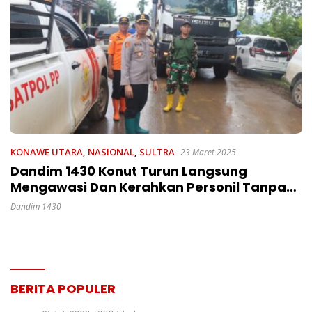
KONAWE UTARA
,
NASIONAL
,
SULTRA
23 Maret 2025
Dandim 1430 Konut Turun Langsung
Mengawasi Dan Kerahkan Personil Tanpa
Mengenal Waktu Demi Kelancaran
Dandim 1430
Kendaraan
BERITA POPULER