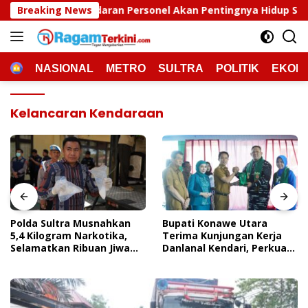
Langsung
ran Personel Akan Pentingnya Hidup Sehat
Breaking News
Polda Sult
ke
konten
HOME
NASIONAL
METRO
SULTRA
POLITIK
EKON
Kelancaran Kendaraan
Polda Sultra Musnahkan
Bupati Konawe Utara
5,4 Kilogram Narkotika,
Terima Kunjungan Kerja
Selamatkan Ribuan Jiwa
Danlanal Kendari, Perkuat
Dari Ancaman
Sinergi Pemerintah Daerah
Penyalahgunaan
Dan TNI AL