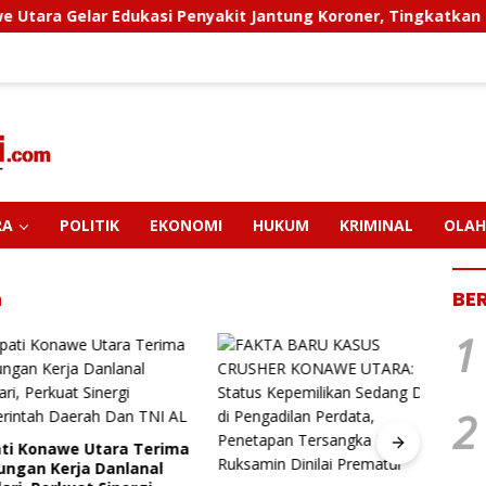
Edukasi Penyakit Jantung Koroner, Tingkatkan Kesadaran Per
RA
POLITIK
EKONOMI
HUKUM
KRIMINAL
OLAH
n
BE
1
2
Konawe Utara Terima
PT M
an Kerja Danlanal
Pendi