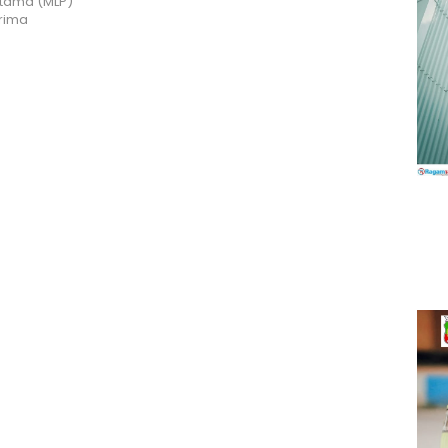
atama (MLP)
rima