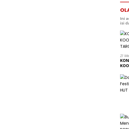
OL
Ini 
isi 
21 M
KON
KOO
202