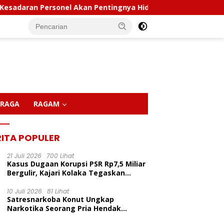
sonel Akan Pentingnya Hidup Sehat
Polda Sultra Musn
RAGA
RAGAM
RITA POPULER
21 Juli 2026
700 Lihat
Kasus Dugaan Korupsi PSR Rp7,5 Miliar
Bergulir, Kajari Kolaka Tegaskan
Penggeledahan Demi Alat Bukti
10 Juli 2026
81 Lihat
Satresnarkoba Konut Ungkap
LP Inisiasi Program
Kapolda Sultra Pimpin
P
Narkotika Seorang Pria Hendak
dikan Pelita Ceria Di
Sertijab Sejumlah Pejabat
C
Berhasil Diamankan Di Desa Lemo Bajo