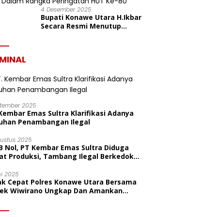
4 Desember 2025
Bupati Konawe Utara H.Ikbar
Secara Resmi Menutup
Pekan Olahraga Dan Seni
Porseni PGRI Dalam Rangka
Peringatan HUT Ke-80
IMINAL
ptember 2025
Kembar Emas Sultra Klarifikasi Adanya
uhan Penambangan Ilegal
gustus 2025
B Nol, PT Kembar Emas Sultra Diduga
at Produksi, Tambang Ilegal Berkedok
litas
ni 2025
ak Cepat Polres Konawe Utara Bersama
sek Wiwirano Ungkap Dan Amankan
sangka Pelaku Penganiayaan Di Desa
ombo Pantai