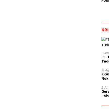
KR
1 Se
PT. 
Tud
31 A
RKA
Nek
Lega
2 Ju
Ger
Pol
Ter
Mor