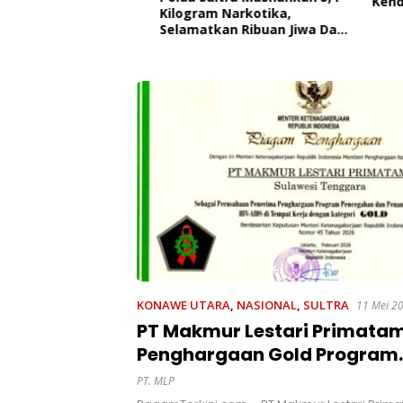
Kendari,
 Edukasi Penyakit
Kilogram Narkotika,
Pemerin
roner,
Selamatkan Ribuan Jiwa Dari
AL
 Kesadaran
Ancaman Penyalahgunaan
kan Pentingnya
t
KONAWE UTARA
,
NASIONAL
,
SULTRA
11 Mei 2
PT Makmur Lestari Primata
Penghargaan Gold Program
Pencegahan HIV-AIDS Dari
PT. MLP
Kementerian Ketenagakerj