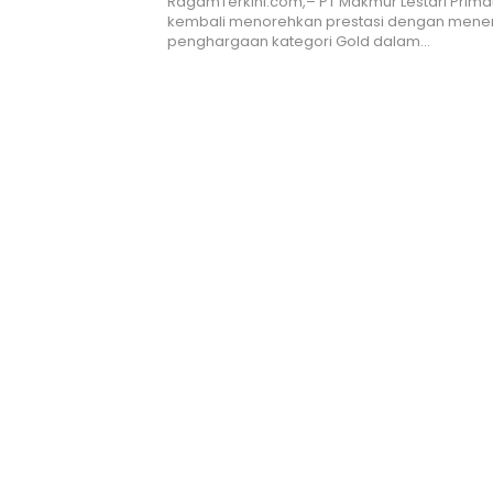
RagamTerkini.com,– PT Makmur Lestari Prim
kembali menorehkan prestasi dengan mene
penghargaan kategori Gold dalam…