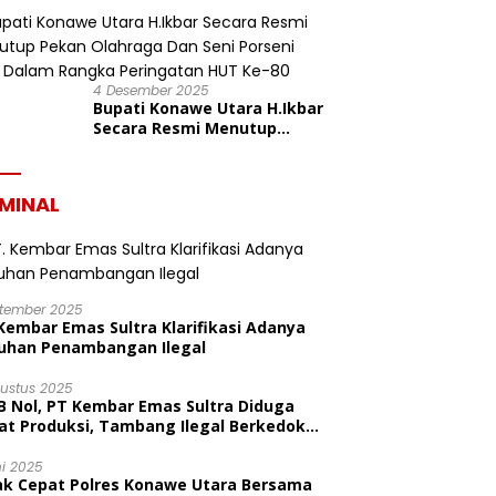
dalam Rangka HUT ke-19
Kabupaten Konawe Utara
4 Desember 2025
Bupati Konawe Utara H.Ikbar
Secara Resmi Menutup
Pekan Olahraga Dan Seni
Porseni PGRI Dalam Rangka
Peringatan HUT Ke-80
IMINAL
ptember 2025
Kembar Emas Sultra Klarifikasi Adanya
uhan Penambangan Ilegal
gustus 2025
B Nol, PT Kembar Emas Sultra Diduga
at Produksi, Tambang Ilegal Berkedok
litas
ni 2025
ak Cepat Polres Konawe Utara Bersama