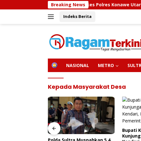
Langsung
Sidokkes Polres Konawe Utara Gelar Eduk
Breaking News
ke
Indeks Berita
konten
H
NASIONAL
METRO
SULT
O
M
E
Kepada Masyarakat Desa
Bupati 
Kunjung
olres Konawe
Polda Sultra Musnahkan 5,4