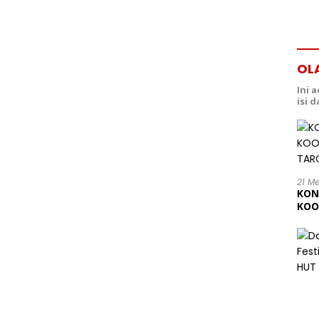
OL
Ini 
isi 
21 M
KON
KOO
202