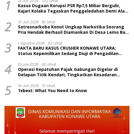
1
21 Juli 2026
702 Lihat
Kasus Dugaan Korupsi PSR Rp7,5 Miliar Bergulir,
Kajari Kolaka Tegaskan Penggeledahan Demi Alat
Bukti
2
10 Juli 2026
81 Lihat
Satresnarkoba Konut Ungkap Narkotika Seorang
Pria Hendak Berhasil Diamankan Di Desa Lemo Bajo
Kecamatan Wawolesea
3
1 Agustus 2026
63 Lihat
FAKTA BARU KASUS CRUSHER KONAWE UTARA:
Status Kepemilikan Sedang Diuji di Pengadilan
Perdata, Penetapan Tersangka Dr. Ruksamin
4
Dinilai Prematur
13 Juli 2026
60 Lihat
Operasi Kepatuhan Pajak Gabungan Digelar di
Delapan Titik Kendari, Tingkatkan Kesadaran
Wajib Pajak dan Tertib Berlalu Lintas
5
19 Juli 2026
51 Lihat
1xbext: What You Need to Know