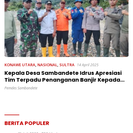
KONAWE UTARA
,
NASIONAL
,
SULTRA
14 April 2025
Kepala Desa Sambandete Idrus Apresiasi
Tim Terpadu Penanganan Banjir Kepada
TNI, Polri, Basarnas, Forkompinda Dan
Pemdes Sambandete
Lainnya
BERITA POPULER