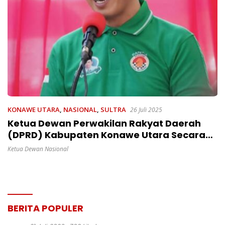
KONAWE UTARA
,
NASIONAL
,
SULTRA
26 Juli 2025
Ketua Dewan Perwakilan Rakyat Daerah
(DPRD) Kabupaten Konawe Utara Secara
Resmi Membuka Turnamen Catur
Ketua Dewan Nasional
BERITA POPULER