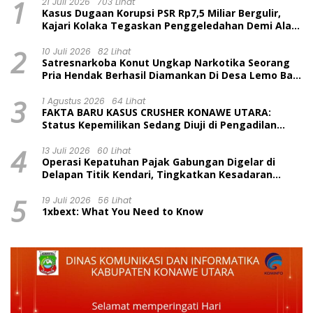
1
21 Juli 2026
703 Lihat
Kasus Dugaan Korupsi PSR Rp7,5 Miliar Bergulir,
Kajari Kolaka Tegaskan Penggeledahan Demi Alat
Bukti
2
10 Juli 2026
82 Lihat
Satresnarkoba Konut Ungkap Narkotika Seorang
Pria Hendak Berhasil Diamankan Di Desa Lemo Bajo
Kecamatan Wawolesea
3
1 Agustus 2026
64 Lihat
FAKTA BARU KASUS CRUSHER KONAWE UTARA:
Status Kepemilikan Sedang Diuji di Pengadilan
Perdata, Penetapan Tersangka Dr. Ruksamin
4
Dinilai Prematur
13 Juli 2026
60 Lihat
Operasi Kepatuhan Pajak Gabungan Digelar di
Delapan Titik Kendari, Tingkatkan Kesadaran
Wajib Pajak dan Tertib Berlalu Lintas
5
19 Juli 2026
56 Lihat
1xbext: What You Need to Know