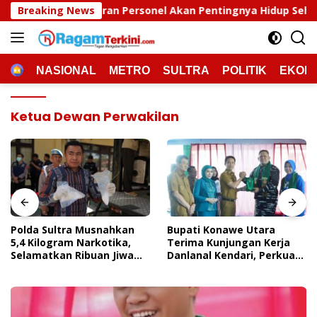
Langsung
n Personel Akan Pentingnya Hidup Sehat
Breaking News
Polda Sultra
ke
konten
HOME
NASIONAL
METRO
SULTRA
POLITIK
EKON
Ketua Dewan Perwakilan
Polda Sultra Musnahkan
Bupati Konawe Utara
5,4 Kilogram Narkotika,
Terima Kunjungan Kerja
Selamatkan Ribuan Jiwa
Danlanal Kendari, Perkuat
Dari Ancaman
Sinergi Pemerintah Daerah
Penyalahgunaan
Dan TNI AL