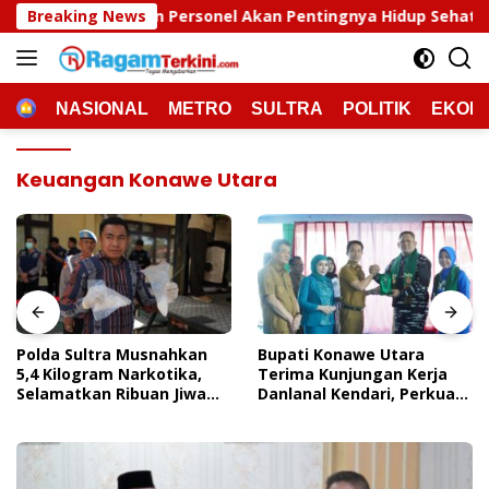
Langsung
ran Personel Akan Pentingnya Hidup Sehat
Breaking News
Polda Sult
ke
konten
HOME
NASIONAL
METRO
SULTRA
POLITIK
EKON
Keuangan Konawe Utara
Polda Sultra Musnahkan
Bupati Konawe Utara
5,4 Kilogram Narkotika,
Terima Kunjungan Kerja
Selamatkan Ribuan Jiwa
Danlanal Kendari, Perkuat
Dari Ancaman
Sinergi Pemerintah Daerah
Penyalahgunaan
Dan TNI AL