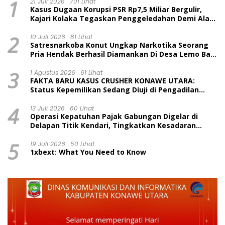
1
21 Juli 2026
701 Lihat
Kasus Dugaan Korupsi PSR Rp7,5 Miliar Bergulir,
Kajari Kolaka Tegaskan Penggeledahan Demi Alat
Bukti
2
10 Juli 2026
81 Lihat
Satresnarkoba Konut Ungkap Narkotika Seorang
Pria Hendak Berhasil Diamankan Di Desa Lemo Bajo
Kecamatan Wawolesea
3
1 Agustus 2026
61 Lihat
FAKTA BARU KASUS CRUSHER KONAWE UTARA:
Status Kepemilikan Sedang Diuji di Pengadilan
Perdata, Penetapan Tersangka Dr. Ruksamin
4
Dinilai Prematur
13 Juli 2026
60 Lihat
Operasi Kepatuhan Pajak Gabungan Digelar di
Delapan Titik Kendari, Tingkatkan Kesadaran
Wajib Pajak dan Tertib Berlalu Lintas
5
19 Juli 2026
50 Lihat
1xbext: What You Need to Know