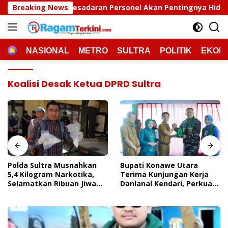
Langsung
sadaran Personel Akan Pentingnya Hidup Sehat
Breaking News
Polda 
ke
konten
HOME
NASIONAL
METRO
SULTRA
POLITIK
EKON
Koalisi Desak Ketua DPRD Sultra
Polda Sultra Musnahkan
Bupati Konawe Utara
5,4 Kilogram Narkotika,
Terima Kunjungan Kerja
Selamatkan Ribuan Jiwa
Danlanal Kendari, Perkuat
Dari Ancaman
Sinergi Pemerintah Daerah
Penyalahgunaan
Dan TNI AL