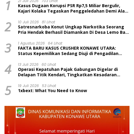
1
21 Juli 2026
703 Lihat
Kasus Dugaan Korupsi PSR Rp7,5 Miliar Bergulir,
Kajari Kolaka Tegaskan Penggeledahan Demi Alat
Bukti
2
10 Juli 2026
81 Lihat
Satresnarkoba Konut Ungkap Narkotika Seorang
Pria Hendak Berhasil Diamankan Di Desa Lemo Bajo
Kecamatan Wawolesea
3
1 Agustus 2026
64 Lihat
FAKTA BARU KASUS CRUSHER KONAWE UTARA:
Status Kepemilikan Sedang Diuji di Pengadilan
Perdata, Penetapan Tersangka Dr. Ruksamin
4
Dinilai Prematur
13 Juli 2026
60 Lihat
Operasi Kepatuhan Pajak Gabungan Digelar di
Delapan Titik Kendari, Tingkatkan Kesadaran
Wajib Pajak dan Tertib Berlalu Lintas
5
19 Juli 2026
53 Lihat
1xbext: What You Need to Know