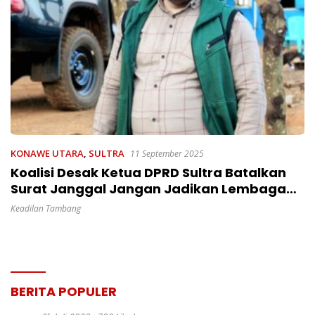
KONAWE UTARA
,
SULTRA
11 September 2025
Koalisi Desak Ketua DPRD Sultra Batalkan
Surat Janggal Jangan Jadikan Lembaga
Rakyat Alat Kepentingan
Keadilan Tambang
BERITA POPULER