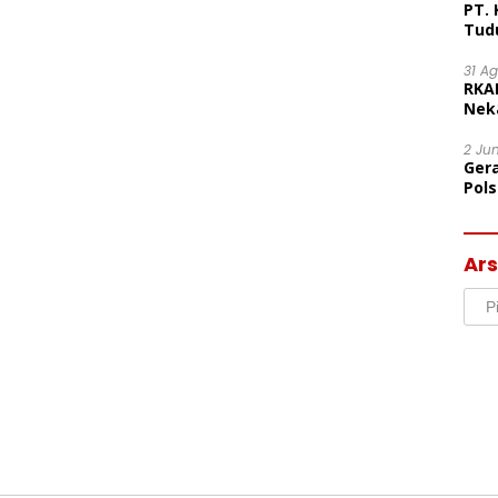
PT. 
Tud
31 A
RKA
Nek
Lega
2 Ju
Ger
Pol
Ter
Mor
Ars
Arsi