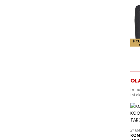
OL
Ini 
isi 
21 M
KON