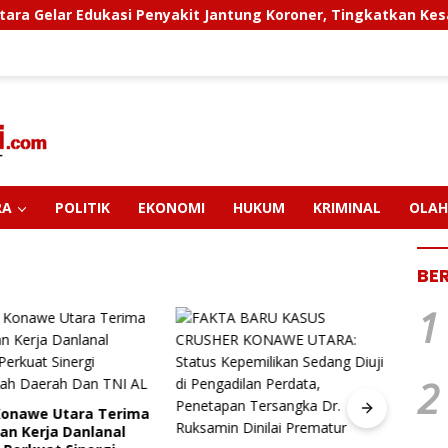
si Penyakit Jantung Koroner, Tingkatkan Kesadaran Personel
RA
POLITIK
EKONOMI
HUKUM
KRIMINAL
OLAH
BE
1
2
Konawe Utara Terima
PT M
an Kerja Danlanal
Pendi