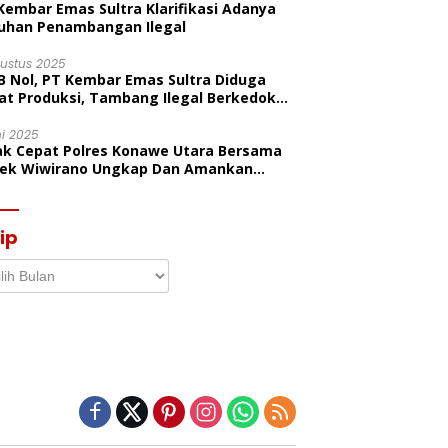
Kembar Emas Sultra Klarifikasi Adanya
uhan Penambangan Ilegal
gustus 2025
B Nol, PT Kembar Emas Sultra Diduga
at Produksi, Tambang Ilegal Berkedok
litas
ni 2025
ak Cepat Polres Konawe Utara Bersama
sek Wiwirano Ungkap Dan Amankan
sangka Pelaku Penganiayaan Di Desa
ombo Pantai
ip
p