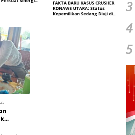
 Perkuat Sinergi
Paut
3
FAKTA BARU KASUS CRUSHER
tah Daerah Dan TNI
Dan 
KONAWE UTARA: Status
Ngap
Kepemilikan Sedang Diuji di
Pengadilan Perdata,
4
Penetapan Tersangka Dr.
Ruksamin Dinilai Prematur
5
025
an
uk
rga