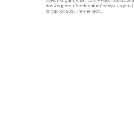
KONUT.RagamTerkini.com,– Pakai Dana Des
dari Anggaran Pendapatan Belanja Negara (
anggaran 2025, Pemerintah…