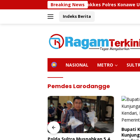
Langsung
Sidokkes Polres Konawe Utara Gelar Eduka
Breaking News
ke
Indeks Berita
konten
H
NASIONAL
METRO
SULT
O
M
E
Pemdes Larodangge
Bupati 
Kunjung
olres Konawe
Polda Sultra Musnahkan 5,4