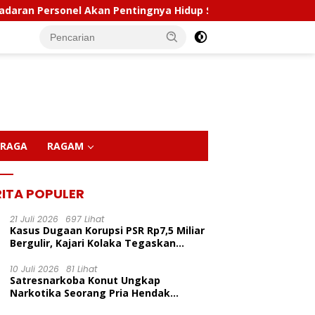
 Akan Pentingnya Hidup Sehat
Polda Sultra Musnahka
RAGA
RAGAM
RITA POPULER
21 Juli 2026
697 Lihat
Kasus Dugaan Korupsi PSR Rp7,5 Miliar
Bergulir, Kajari Kolaka Tegaskan
Penggeledahan Demi Alat Bukti
10 Juli 2026
81 Lihat
Satresnarkoba Konut Ungkap
LP Inisiasi Program
Kapolda Sultra Pimpin
P
Narkotika Seorang Pria Hendak
dikan Pelita Ceria Di
Sertijab Sejumlah Pejabat
C
Berhasil Diamankan Di Desa Lemo Bajo