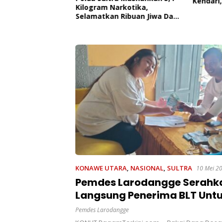
Kendari,
 Edukasi Penyakit
Kilogram Narkotika,
Pemerin
roner,
Selamatkan Ribuan Jiwa Dari
AL
 Kesadaran
Ancaman Penyalahgunaan
kan Pentingnya
t
KONAWE UTARA
,
NASIONAL
,
SULTRA
10 Mei 2
Pemdes Larodangge Serahk
Langsung Penerima BLT Unt
Kurangi Beban Ekonomi Wa
Pemdes Larodangge