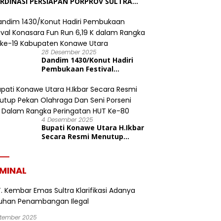
RDINASI PERSIAPAN PORPROV SULTRA
6, TARGETKAN JUARA UMUM
28 Desember 2025
Dandim 1430/Konut Hadiri
Pembukaan Festival
Konasara Fun Run 6,19 K
dalam Rangka HUT ke-19
Kabupaten Konawe Utara
4 Desember 2025
Bupati Konawe Utara H.Ikbar
Secara Resmi Menutup
Pekan Olahraga Dan Seni
Porseni PGRI Dalam Rangka
Peringatan HUT Ke-80
IMINAL
ptember 2025