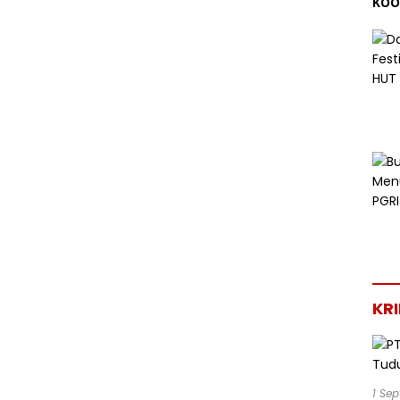
KOO
202
KR
1 Se