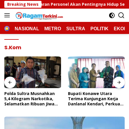
Langsung
n Personel Akan Pentingnya Hidup Sehat
Breaking News
Polda Sultra
ke
konten
HOME
NASIONAL
METRO
SULTRA
POLITIK
EKON
S.Kom
Polda Sultra Musnahkan
Bupati Konawe Utara
5,4 Kilogram Narkotika,
Terima Kunjungan Kerja
Selamatkan Ribuan Jiwa
Danlanal Kendari, Perkuat
Dari Ancaman
Sinergi Pemerintah Daerah
Penyalahgunaan
Dan TNI AL