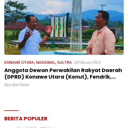
KONAWE UTARA
,
NASIONAL
,
SULTRA
28 Februari 2025
Anggota Dewan Perwakilan Rakyat Daerah
(DPRD) Konawe Utara (Konut), Fendrik,
S.Kom, mengapresiasi langkah semua
Alun Alun Konut
pihak yang terlibat dalam pembenahan
dan pembersihan Alun-alun Konasara.
BERITA POPULER