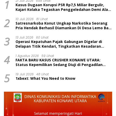
1
21 Juli 2026
698 Lihat
Kasus Dugaan Korupsi PSR Rp7,5 Miliar Bergulir,
Kajari Kolaka Tegaskan Penggeledahan Demi Alat
Bukti
2
10 Juli 2026
81 Lihat
Satresnarkoba Konut Ungkap Narkotika Seorang
Pria Hendak Berhasil Diamankan Di Desa Lemo Bajo
Kecamatan Wawolesea
3
13 Juli 2026
60 Lihat
Operasi Kepatuhan Pajak Gabungan Digelar di
Delapan Titik Kendari, Tingkatkan Kesadaran
Wajib Pajak dan Tertib Berlalu Lintas
4
1 Agustus 2026
59 Lihat
FAKTA BARU KASUS CRUSHER KONAWE UTARA:
Status Kepemilikan Sedang Diuji di Pengadilan
Perdata, Penetapan Tersangka Dr. Ruksamin
5
Dinilai Prematur
19 Juli 2026
48 Lihat
1xbext: What You Need to Know