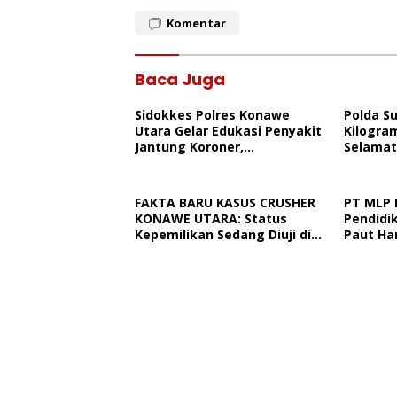
Komentar
Baca Juga
Sidokkes Polres Konawe
Polda S
Utara Gelar Edukasi Penyakit
Kilogra
Jantung Koroner,
Selamat
Tingkatkan Kesadaran
Ancama
Personel Akan Pentingnya
Hidup Sehat
FAKTA BARU KASUS CRUSHER
PT MLP 
KONAWE UTARA: Status
Pendidik
Kepemilikan Sedang Diuji di
Paut Ha
Pengadilan Perdata,
Dan TKN
Penetapan Tersangka Dr.
Ngapain
Ruksamin Dinilai Prematur