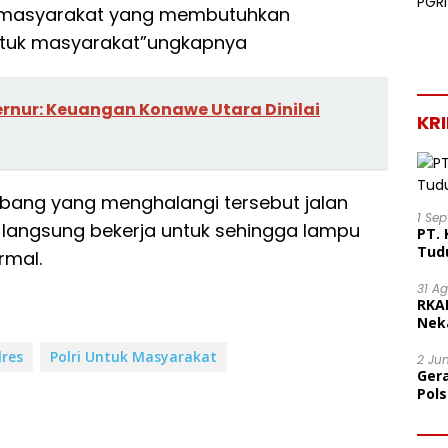
 masyarakat yang membutuhkan
untuk masyarakat”ungkapnya
ernur: Keuangan Konawe Utara Dinilai
KR
bang yang menghalangi tersebut jalan
1 Se
 langsung bekerja untuk sehingga lampu
PT. 
Tud
rmal.
31 A
RKA
Nek
Lega
lres
Polri Untuk Masyarakat
2 Ju
Ger
Pol
Ter
Mor