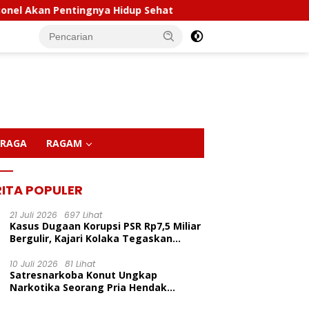
Hidup Sehat
Polda Sultra Musnahkan 5,4 Kilogram Na
RAGA
RAGAM
RITA POPULER
21 Juli 2026
697 Lihat
Kasus Dugaan Korupsi PSR Rp7,5 Miliar
Bergulir, Kajari Kolaka Tegaskan
Penggeledahan Demi Alat Bukti
10 Juli 2026
81 Lihat
Satresnarkoba Konut Ungkap
Narkotika Seorang Pria Hendak
Berhasil Diamankan Di Desa Lemo Bajo