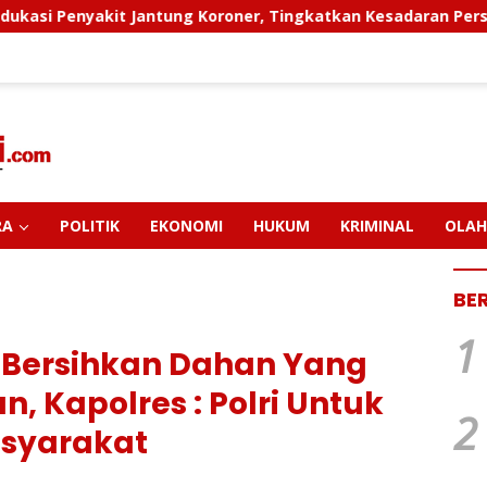
ng Koroner, Tingkatkan Kesadaran Personel Akan Pentingnya 
RA
POLITIK
EKONOMI
HUKUM
KRIMINAL
OLAH
BE
1
 Bersihkan Dahan Yang
, Kapolres : Polri Untuk
2
syarakat