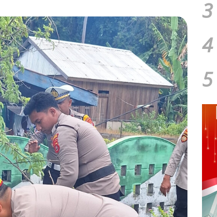
3
4
5