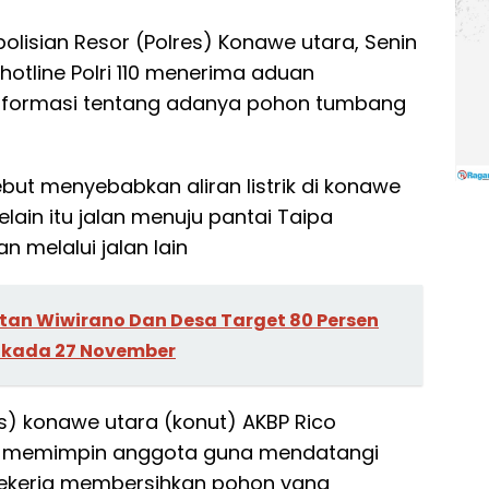
olisian Resor (Polres) Konawe utara, Senin
 hotline Polri 110 menerima aduan
nformasi tentang adanya pohon tumbang
but menyebabkan aliran listrik di konawe
in itu jalan menuju pantai Taipa
n melalui jalan lain
an Wiwirano Dan Desa Target 80 Persen
ilkada 27 November
es) konawe utara (konut) AKBP Rico
gsung memimpin anggota guna mendatangi
bekerja membersihkan pohon yang