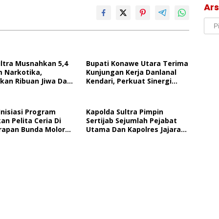
Ars
Arsi
ultra Musnahkan 5,4
Bupati Konawe Utara Terima
m Narkotika,
Kunjungan Kerja Danlanal
kan Ribuan Jiwa Dari
Kendari, Perkuat Sinergi
n Penyalahgunaan
Pemerintah Daerah Dan TNI
AL
Inisiasi Program
Kapolda Sultra Pimpin
an Pelita Ceria Di
Sertijab Sejumlah Pejabat
rapan Bunda Molore
Utama Dan Kapolres Jajaran
 Pantai Indah
Serta Lantik Kapolres
ia
Konawe Kepulauan