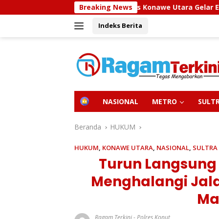
Langsung
Sidokkes Polres Konawe Utara Gelar Edukasi Penyakit Jantu
Breaking News
ke
Indeks Berita
konten
H
NASIONAL
METRO
SULT
O
M
E
Beranda
HUKUM
HUKUM
,
KONAWE UTARA
,
NASIONAL
,
SULTRA
Turun Langsung
Menghalangi Jalan
Ma
Ragam Terkini
-
Polres Konut