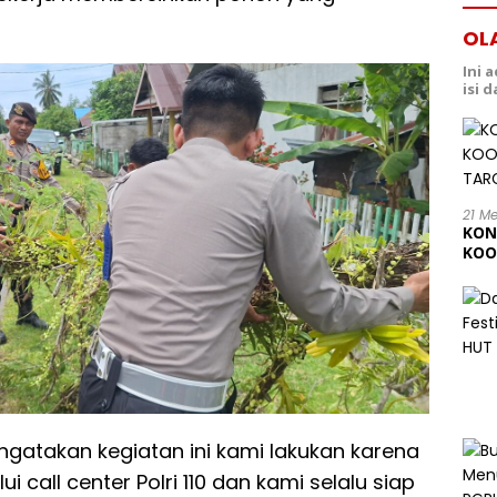
OL
Ini 
isi 
21 M
KON
KOO
202
gatakan kegiatan ini kami lakukan karena
call center Polri 110 dan kami selalu siap