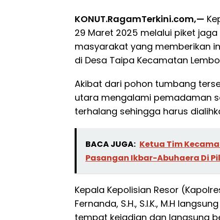
KONUT.RagamTerkini.com,—
Kep
29 Maret 2025 melalui piket jaga
masyarakat yang memberikan i
di Desa Taipa Kecamatan Lembo
Akibat dari pohon tumbang terse
utara mengalami pemadaman sela
terhalang sehingga harus dialihka
BACA JUGA:
Ketua Tim Kecamat
Pasangan Ikbar-Abuhaera Di P
Kepala Kepolisian Resor (Kapolr
Fernanda, S.H., S.I.K., M.H lan
tempat kejadian dan langsung 