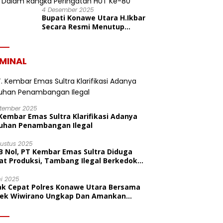
4 Desember 2025
Bupati Konawe Utara H.Ikbar
Secara Resmi Menutup
Pekan Olahraga Dan Seni
Porseni PGRI Dalam Rangka
Peringatan HUT Ke-80
IMINAL
ptember 2025
Kembar Emas Sultra Klarifikasi Adanya
uhan Penambangan Ilegal
gustus 2025
B Nol, PT Kembar Emas Sultra Diduga
at Produksi, Tambang Ilegal Berkedok
litas
ni 2025
ak Cepat Polres Konawe Utara Bersama
sek Wiwirano Ungkap Dan Amankan
sangka Pelaku Penganiayaan Di Desa
ombo Pantai