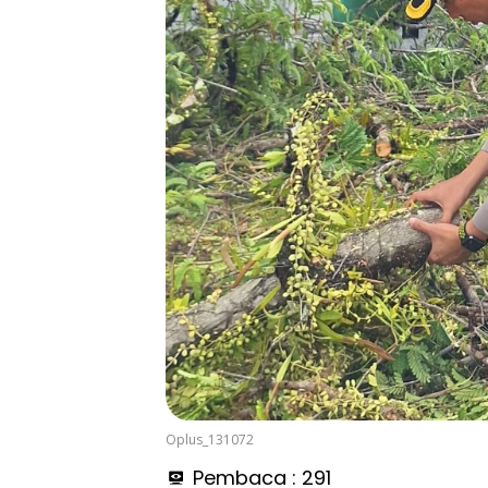
Oplus_131072
Pembaca :
291