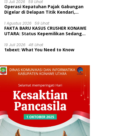
Kecamatan Wawolesea
13 Juli 2026
59 Lihat
Operasi Kepatuhan Pajak Gabungan
Digelar di Delapan Titik Kendari,
Tingkatkan Kesadaran Wajib Pajak
dan Tertib Berlalu Lintas
1 Agustus 2026
59 Lihat
FAKTA BARU KASUS CRUSHER KONAWE
UTARA: Status Kepemilikan Sedang
Diuji di Pengadilan Perdata,
Penetapan Tersangka Dr. Ruksamin
19 Juli 2026
48 Lihat
1xbext: What You Need to Know
Dinilai Prematur