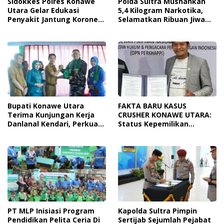
Sidokkes Polres Konawe
Polda Sultra Musnahkan
Utara Gelar Edukasi
5,4 Kilogram Narkotika,
Penyakit Jantung Koroner,
Selamatkan Ribuan Jiwa
Tingkatkan Kesadaran
Dari Ancaman
Personel Akan Pentingnya
Penyalahgunaan
Hidup Sehat
Bupati Konawe Utara
FAKTA BARU KASUS
Terima Kunjungan Kerja
CRUSHER KONAWE UTARA:
Danlanal Kendari, Perkuat
Status Kepemilikan
Sinergi Pemerintah Daerah
Sedang Diuji di Pengadilan
Dan TNI AL
Perdata, Penetapan
Tersangka Dr. Ruksamin
Dinilai Prematur
PT MLP Inisiasi Program
Kapolda Sultra Pimpin
Pendidikan Pelita Ceria Di
Sertijab Sejumlah Pejabat