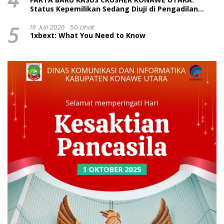
Status Kepemilikan Sedang Diuji di Pengadilan
Perdata, Penetapan Tersangka Dr. Ruksamin
5
Dinilai Prematur
19 Juli 2026
50 Lihat
1xbext: What You Need to Know