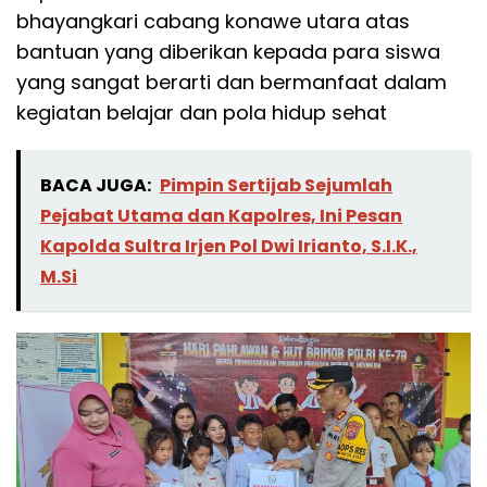
bhayangkari cabang konawe utara atas
bantuan yang diberikan kepada para siswa
yang sangat berarti dan bermanfaat dalam
kegiatan belajar dan pola hidup sehat
BACA JUGA:
Pimpin Sertijab Sejumlah
Pejabat Utama dan Kapolres, Ini Pesan
Kapolda Sultra Irjen Pol Dwi Irianto, S.I.K.,
M.Si