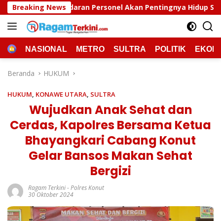
Langsung
sonel Akan Pentingnya Hidup Sehat
Breaking News
Polda Sultra Musn
ke
konten
HOME
NASIONAL
METRO
SULTRA
POLITIK
EKON
Beranda
HUKUM
HUKUM
,
KONAWE UTARA
,
SULTRA
Wujudkan Anak Sehat dan
Cerdas, Kapolres Bersama Ketua
Bhayangkari Cabang Konut
Gelar Bansos Makan Sehat
Bergizi
Ragam Terkini
-
Polres Konut
30 Oktober 2024