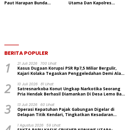
Paut Harapan Bunda
Utama Dan Kapolres
Molore Dan TKN Pantai
Jajaran Serta Lantik
Indah Ngapainia
Kapolres Konawe
Kepulauan
BERITA POPULER
1
21 Juli 2026
700 Lihat
Kasus Dugaan Korupsi PSR Rp7,5 Miliar Bergulir,
Kajari Kolaka Tegaskan Penggeledahan Demi Alat
Bukti
2
10 Juli 2026
81 Lihat
Satresnarkoba Konut Ungkap Narkotika Seorang
Pria Hendak Berhasil Diamankan Di Desa Lemo Bajo
Kecamatan Wawolesea
3
13 Juli 2026
60 Lihat
Operasi Kepatuhan Pajak Gabungan Digelar di
Delapan Titik Kendari, Tingkatkan Kesadaran
Wajib Pajak dan Tertib Berlalu Lintas
4
1 Agustus 2026
59 Lihat
FAKTA BARU KASUS CRUSHER KONAWE UTARA: