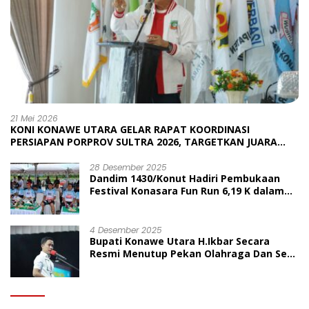
21 Mei 2026
KONI KONAWE UTARA GELAR RAPAT KOORDINASI
PERSIAPAN PORPROV SULTRA 2026, TARGETKAN JUARA
UMUM
28 Desember 2025
Dandim 1430/Konut Hadiri Pembukaan
Festival Konasara Fun Run 6,19 K dalam
Rangka HUT ke-19 Kabupaten Konawe
Utara
4 Desember 2025
Bupati Konawe Utara H.Ikbar Secara
Resmi Menutup Pekan Olahraga Dan Seni
Porseni PGRI Dalam Rangka Peringatan
HUT Ke-80