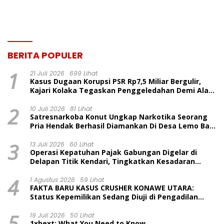
BERITA POPULER
1
21 Juli 2026
699 Lihat
Kasus Dugaan Korupsi PSR Rp7,5 Miliar Bergulir,
Kajari Kolaka Tegaskan Penggeledahan Demi Alat
Bukti
2
10 Juli 2026
81 Lihat
Satresnarkoba Konut Ungkap Narkotika Seorang
Pria Hendak Berhasil Diamankan Di Desa Lemo Bajo
Kecamatan Wawolesea
3
13 Juli 2026
60 Lihat
Operasi Kepatuhan Pajak Gabungan Digelar di
Delapan Titik Kendari, Tingkatkan Kesadaran
Wajib Pajak dan Tertib Berlalu Lintas
4
1 Agustus 2026
59 Lihat
FAKTA BARU KASUS CRUSHER KONAWE UTARA:
Status Kepemilikan Sedang Diuji di Pengadilan
Perdata, Penetapan Tersangka Dr. Ruksamin
5
Dinilai Prematur
19 Juli 2026
50 Lihat
1xbext: What You Need to Know