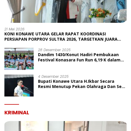
21 Mei 2026
KONI KONAWE UTARA GELAR RAPAT KOORDINASI
PERSIAPAN PORPROV SULTRA 2026, TARGETKAN JUARA
UMUM
28 Desember 2025
Dandim 1430/Konut Hadiri Pembukaan
Festival Konasara Fun Run 6,19 K dalam
Rangka HUT ke-19 Kabupaten Konawe
Utara
4 Desember 2025
Bupati Konawe Utara H.Ikbar Secara
Resmi Menutup Pekan Olahraga Dan Seni
Porseni PGRI Dalam Rangka Peringatan
HUT Ke-80
KRIMINAL