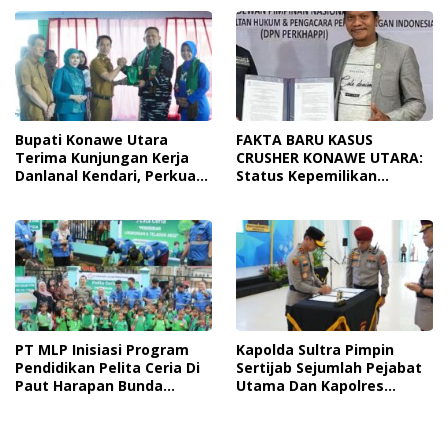
Personel Akan Pentingnya
Penyalahgunaan
Hidup Sehat
Bupati Konawe Utara
FAKTA BARU KASUS
Terima Kunjungan Kerja
CRUSHER KONAWE UTARA:
Danlanal Kendari, Perkuat
Status Kepemilikan
Sinergi Pemerintah Daerah
Sedang Diuji di Pengadilan
Dan TNI AL
Perdata, Penetapan
Tersangka Dr. Ruksamin
Dinilai Prematur
PT MLP Inisiasi Program
Kapolda Sultra Pimpin
Pendidikan Pelita Ceria Di
Sertijab Sejumlah Pejabat
Paut Harapan Bunda
Utama Dan Kapolres
Molore Dan TKN Pantai
Jajaran Serta Lantik
Indah Ngapainia
Kapolres Konawe
Kepulauan