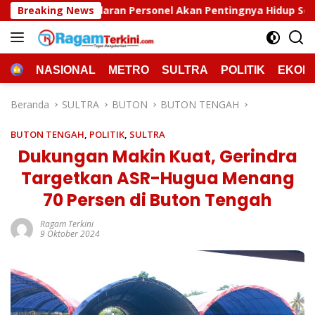
Langsung
ersonel Akan Pentingnya Hidup Sehat
Breaking News
Polda Sultra M
ke
konten
HOME
NASIONAL
METRO
SULTRA
POLITIK
EKON
Beranda
SULTRA
BUTON
BUTON TENGAH
BUTON TENGAH
,
POLITIK
,
SULTRA
Dukungan Makin Kuat, Gerindra
Targetkan ASR-Hugua Menang
70 Persen di Buton Tengah
Ragam Terkini
9 Oktober 2024