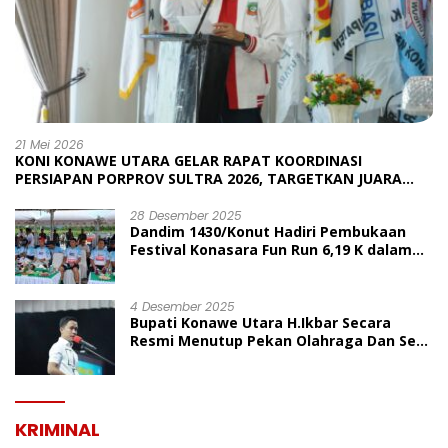
21 Mei 2026
KONI KONAWE UTARA GELAR RAPAT KOORDINASI
PERSIAPAN PORPROV SULTRA 2026, TARGETKAN JUARA
UMUM
28 Desember 2025
Dandim 1430/Konut Hadiri Pembukaan
Festival Konasara Fun Run 6,19 K dalam
Rangka HUT ke-19 Kabupaten Konawe
Utara
4 Desember 2025
Bupati Konawe Utara H.Ikbar Secara
Resmi Menutup Pekan Olahraga Dan Seni
Porseni PGRI Dalam Rangka Peringatan
HUT Ke-80
KRIMINAL