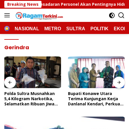
Langsung
adaran Personel Akan Pentingnya Hidup Sehat
Breaking News
Polda S
ke
konten
HOME
NASIONAL
METRO
SULTRA
POLITIK
EKON
Gerindra
Polda Sultra Musnahkan
Bupati Konawe Utara
5,4 Kilogram Narkotika,
Terima Kunjungan Kerja
Selamatkan Ribuan Jiwa
Danlanal Kendari, Perkuat
Dari Ancaman
Sinergi Pemerintah Daerah
Penyalahgunaan
Dan TNI AL