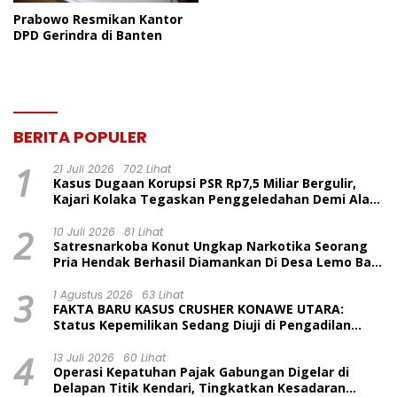
Prabowo Resmikan Kantor
DPD Gerindra di Banten
BERITA POPULER
1
21 Juli 2026
702 Lihat
Kasus Dugaan Korupsi PSR Rp7,5 Miliar Bergulir,
Kajari Kolaka Tegaskan Penggeledahan Demi Alat
Bukti
2
10 Juli 2026
81 Lihat
Satresnarkoba Konut Ungkap Narkotika Seorang
Pria Hendak Berhasil Diamankan Di Desa Lemo Bajo
Kecamatan Wawolesea
3
1 Agustus 2026
63 Lihat
FAKTA BARU KASUS CRUSHER KONAWE UTARA:
Status Kepemilikan Sedang Diuji di Pengadilan
Perdata, Penetapan Tersangka Dr. Ruksamin
4
Dinilai Prematur
13 Juli 2026
60 Lihat
Operasi Kepatuhan Pajak Gabungan Digelar di
Delapan Titik Kendari, Tingkatkan Kesadaran