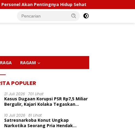
ingnya Hidup Sehat
Polda Sultra Musnahkan 5,4 Kilo
RAGA
RAGAM
RITA POPULER
21 Juli 2026
701 Lihat
Kasus Dugaan Korupsi PSR Rp7,5 Miliar
Bergulir, Kajari Kolaka Tegaskan
Penggeledahan Demi Alat Bukti
10 Juli 2026
81 Lihat
Satresnarkoba Konut Ungkap
Narkotika Seorang Pria Hendak
Berhasil Diamankan Di Desa Lemo Bajo