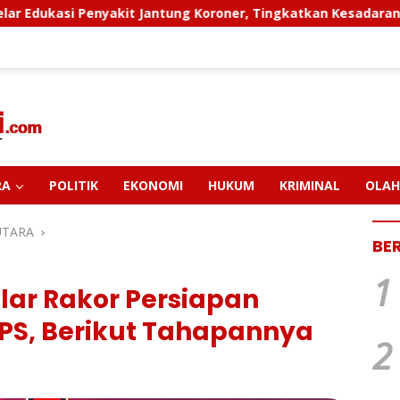
t Jantung Koroner, Tingkatkan Kesadaran Personel Akan Pent
RA
POLITIK
EKONOMI
HUKUM
KRIMINAL
OLAH
UTARA
BE
1
lar Rakor Persiapan
S, Berikut Tahapannya
2