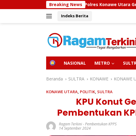
Langsung
Sidokkes Polres Konawe Utara Gelar Edukasi Penyaki
Breaking News
ke
Indeks Berita
konten
H
NASIONAL
METRO
SULT
O
M
E
Beranda
SULTRA
KONAWE
KONAWE 
KONAWE UTARA
,
POLITIK
,
SULTRA
KPU Konut Ge
Pembentukan KPP
Ragam Terkini
-
Pembentukan KPPS
14 September 2024