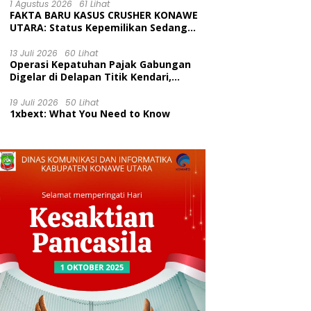
Kecamatan Wawolesea
1 Agustus 2026
61 Lihat
FAKTA BARU KASUS CRUSHER KONAWE
UTARA: Status Kepemilikan Sedang
Diuji di Pengadilan Perdata,
Penetapan Tersangka Dr. Ruksamin
13 Juli 2026
60 Lihat
Operasi Kepatuhan Pajak Gabungan
Dinilai Prematur
Digelar di Delapan Titik Kendari,
Tingkatkan Kesadaran Wajib Pajak
dan Tertib Berlalu Lintas
19 Juli 2026
50 Lihat
1xbext: What You Need to Know