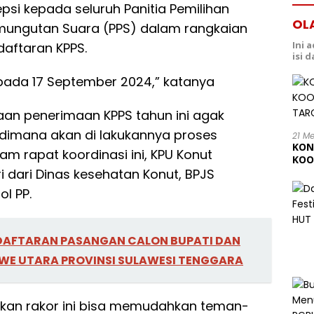
si kepada seluruh Panitia Pemilihan
OL
mungutan Suara (PPS) dalam rangkaian
Ini 
daftaran KPPS.
isi 
 pada 17 September 2024,” katanya
an penerimaan KPPS tahun ini agak
dimana akan di lakukannya proses
21 M
KON
m rapat koordinasi ini, KPU Konut
KOO
dari Dinas kesehatan Konut, BPJS
202
l PP.
AFTARAN PASANGAN CALON BUPATI DAN
WE UTARA PROVINSI SULAWESI TENGGARA
an rakor ini bisa memudahkan teman-