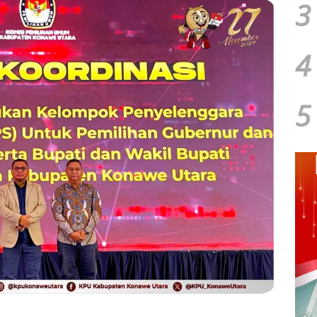
3
4
5