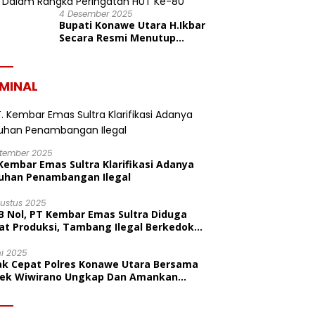
4 Desember 2025
Bupati Konawe Utara H.Ikbar
Secara Resmi Menutup
Pekan Olahraga Dan Seni
Porseni PGRI Dalam Rangka
Peringatan HUT Ke-80
IMINAL
ptember 2025
Kembar Emas Sultra Klarifikasi Adanya
uhan Penambangan Ilegal
gustus 2025
B Nol, PT Kembar Emas Sultra Diduga
at Produksi, Tambang Ilegal Berkedok
litas
ni 2025
ak Cepat Polres Konawe Utara Bersama
sek Wiwirano Ungkap Dan Amankan
sangka Pelaku Penganiayaan Di Desa
ombo Pantai