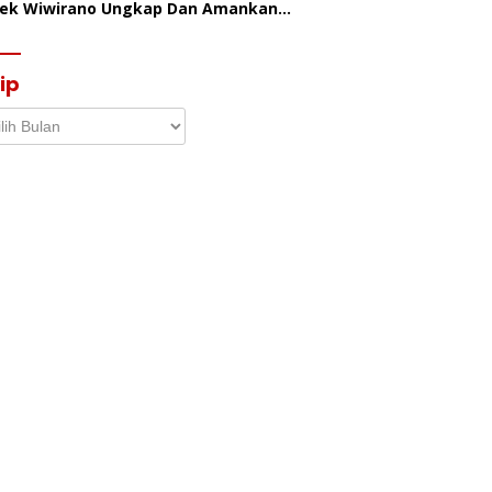
sek Wiwirano Ungkap Dan Amankan
sangka Pelaku Penganiayaan Di Desa
ombo Pantai
ip
p