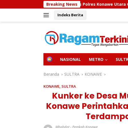
Langsung
Sidokkes Polres Konawe Utara Gelar Edukasi Penyaki
Breaking News
ke
Indeks Berita
konten
H
NASIONAL
METRO
SULT
O
M
E
Beranda
SULTRA
KONAWE
KONAWE
,
SULTRA
Kunker ke Desa M
Konawe Perintahka
Terdampa
Mbahdot
-
Pemkab Konawe