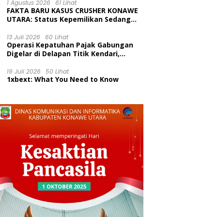
Kecamatan Wawolesea
1 Agustus 2026
61 Lihat
FAKTA BARU KASUS CRUSHER KONAWE
UTARA: Status Kepemilikan Sedang
Diuji di Pengadilan Perdata,
Penetapan Tersangka Dr. Ruksamin
13 Juli 2026
60 Lihat
Operasi Kepatuhan Pajak Gabungan
Dinilai Prematur
Digelar di Delapan Titik Kendari,
Tingkatkan Kesadaran Wajib Pajak
dan Tertib Berlalu Lintas
19 Juli 2026
50 Lihat
1xbext: What You Need to Know