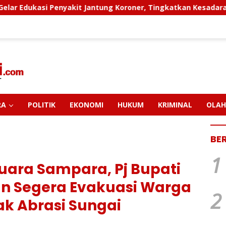
t Jantung Koroner, Tingkatkan Kesadaran Personel Akan Pent
RA
POLITIK
EKONOMI
HUKUM
KRIMINAL
OLAH
BE
1
uara Sampara, Pj Bupati
n Segera Evakuasi Warga
2
k Abrasi Sungai