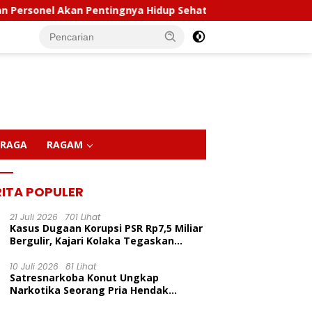
ingnya Hidup Sehat
Polda Sultra Musnahkan 5,4 Kilog
RAGA
RAGAM
RITA POPULER
21 Juli 2026
701 Lihat
Kasus Dugaan Korupsi PSR Rp7,5 Miliar
Bergulir, Kajari Kolaka Tegaskan
Penggeledahan Demi Alat Bukti
10 Juli 2026
81 Lihat
Satresnarkoba Konut Ungkap
Narkotika Seorang Pria Hendak
Berhasil Diamankan Di Desa Lemo Bajo