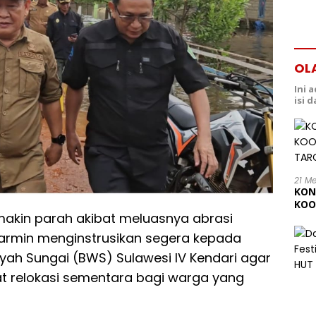
OL
Ini 
isi 
21 M
KON
KOO
makin parah akibat meluasnya abrasi
202
Harmin menginstrusikan segera kepada
yah Sungai (BWS) Sulawesi IV Kendari agar
t relokasi sementara bagi warga yang