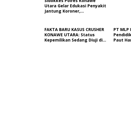
Sidokkes Polres Konawe
Utara Gelar Edukasi Penyakit
Jantung Koroner,
Tingkatkan Kesadaran
Personel Akan Pentingnya
Hidup Sehat
FAKTA BARU KASUS CRUSHER
PT MLP 
KONAWE UTARA: Status
Pendidik
Kepemilikan Sedang Diuji di
Paut Ha
Pengadilan Perdata,
Dan TKN
Penetapan Tersangka Dr.
Ngapain
Ruksamin Dinilai Prematur