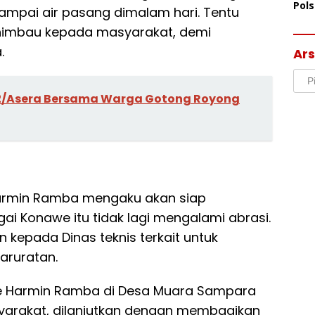
Pol
mpai air pasang dimalam hari. Tentu
Ter
himbau kepada masyarakat, demi
Mor
.
Ars
Arsi
02/Asera Bersama Warga Gotong Royong
 Harmin Ramba mengaku akan siap
i Konawe itu tidak lagi mengalami abrasi.
 kepada Dinas teknis terkait untuk
aruratan.
we Harmin Ramba di Desa Muara Sampara
yarakat, dilanjutkan dengan membagikan