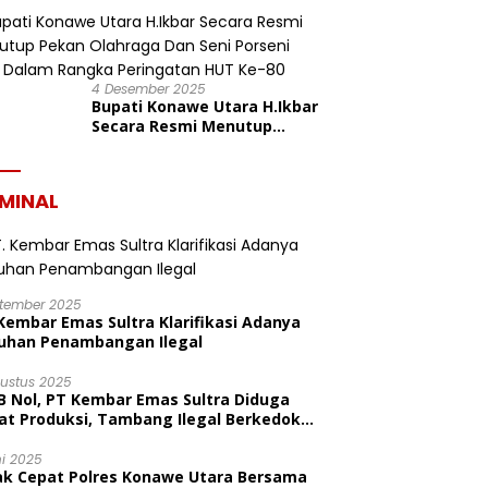
dalam Rangka HUT ke-19
Kabupaten Konawe Utara
4 Desember 2025
Bupati Konawe Utara H.Ikbar
Secara Resmi Menutup
Pekan Olahraga Dan Seni
Porseni PGRI Dalam Rangka
Peringatan HUT Ke-80
IMINAL
ptember 2025
Kembar Emas Sultra Klarifikasi Adanya
uhan Penambangan Ilegal
gustus 2025
B Nol, PT Kembar Emas Sultra Diduga
at Produksi, Tambang Ilegal Berkedok
litas
ni 2025
ak Cepat Polres Konawe Utara Bersama