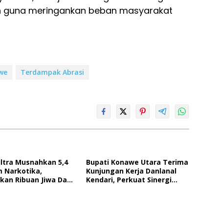
n guna meringankan beban masyarakat
we
Terdampak Abrasi
ultra Musnahkan 5,4
Bupati Konawe Utara Terima
m Narkotika,
Kunjungan Kerja Danlanal
kan Ribuan Jiwa Dari
Kendari, Perkuat Sinergi
n Penyalahgunaan
Pemerintah Daerah Dan TNI
AL