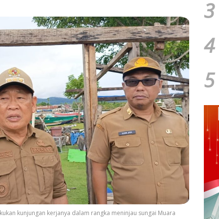
3
4
5
kukan kunjungan kerjanya dalam rangka meninjau sungai Muara