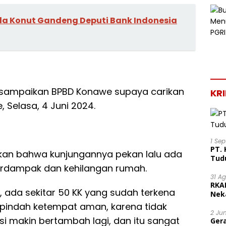
mda Konut Gandeng Deputi Bank Indonesia
ita sampaikan BPBD Konawe supaya carikan
KR
e, Selasa, 4 Juni 2024.
1 Se
PT. 
an bahwa kunjungannya pekan lalu ada
Tud
terdampak dan kehilangan rumah.
31 A
RKA
s, ada sekitar 50 KK yang sudah terkena
Nek
Lega
 pindah ketempat aman, karena tidak
2 Ju
i makin bertambah lagi, dan itu sangat
Ger