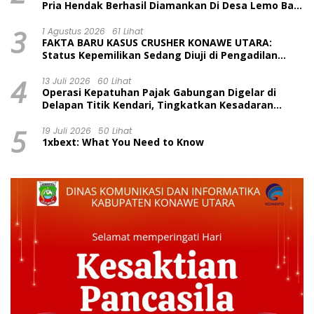
Pria Hendak Berhasil Diamankan Di Desa Lemo Bajo
Kecamatan Wawolesea
3
1 Agustus 2026
61 Lihat
FAKTA BARU KASUS CRUSHER KONAWE UTARA:
Status Kepemilikan Sedang Diuji di Pengadilan
Perdata, Penetapan Tersangka Dr. Ruksamin
4
Dinilai Prematur
13 Juli 2026
60 Lihat
Operasi Kepatuhan Pajak Gabungan Digelar di
Delapan Titik Kendari, Tingkatkan Kesadaran
Wajib Pajak dan Tertib Berlalu Lintas
5
19 Juli 2026
50 Lihat
1xbext: What You Need to Know