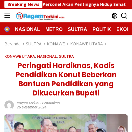
Langsung
el Akan Pentingnya Hidup Sehat
Breaking News
Polda Sultra Musnah
ke
konten
HOME
NASIONAL
METRO
SULTRA
POLITIK
EKON
Beranda
SULTRA
KONAWE
KONAWE UTARA
KONAWE UTARA
,
NASIONAL
,
SULTRA
Peringati Hardiknas, Kadis
Pendidikan Konut Beberkan
Bantuan Pendidikan yang
Dikucurkan Bupati
Ragam Terkini
-
Pendidikan
26 Desember 2024