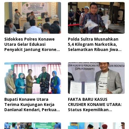
Sidokkes Polres Konawe
Polda Sultra Musnahkan
Utara Gelar Edukasi
5,4 Kilogram Narkotika,
Penyakit Jantung Koroner,
Selamatkan Ribuan Jiwa
Tingkatkan Kesadaran
Dari Ancaman
Personel Akan Pentingnya
Penyalahgunaan
Hidup Sehat
Bupati Konawe Utara
FAKTA BARU KASUS
Terima Kunjungan Kerja
CRUSHER KONAWE UTARA:
Danlanal Kendari, Perkuat
Status Kepemilikan
Sinergi Pemerintah Daerah
Sedang Diuji di Pengadilan
Dan TNI AL
Perdata, Penetapan
Tersangka Dr. Ruksamin