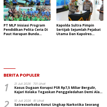
Dinilai Prematur
PT MLP Inisiasi Program
Kapolda Sultra Pimpin
Pendidikan Pelita Ceria Di
Sertijab Sejumlah Pejabat
Paut Harapan Bunda
Utama Dan Kapolres
Molore Dan TKN Pantai
Jajaran Serta Lantik
Indah Ngapainia
Kapolres Konawe
Kepulauan
BERITA POPULER
1
21 Juli 2026
701 Lihat
Kasus Dugaan Korupsi PSR Rp7,5 Miliar Bergulir,
Kajari Kolaka Tegaskan Penggeledahan Demi Alat
Bukti
2
10 Juli 2026
81 Lihat
Satresnarkoba Konut Ungkap Narkotika Seorang