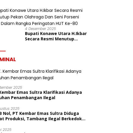
Konasara Fun Run 6,19 K
dalam Rangka HUT ke-19
Kabupaten Konawe Utara
4 Desember 2025
Bupati Konawe Utara H.Ikbar
Secara Resmi Menutup
Pekan Olahraga Dan Seni
Porseni PGRI Dalam Rangka
Peringatan HUT Ke-80
IMINAL
ptember 2025
Kembar Emas Sultra Klarifikasi Adanya
uhan Penambangan Ilegal
gustus 2025
B Nol, PT Kembar Emas Sultra Diduga
at Produksi, Tambang Ilegal Berkedok
litas
ni 2025