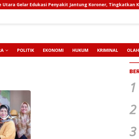
lar Edukasi Penyakit Jantung Koroner, Tingkatkan Kesadaran
RA
POLITIK
EKONOMI
HUKUM
KRIMINAL
OLAH
BE
1
2
3