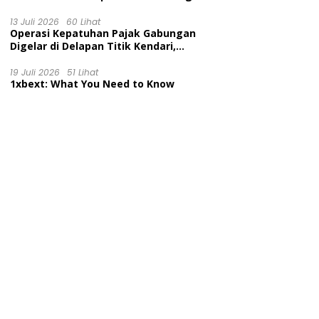
Diuji di Pengadilan Perdata,
Penetapan Tersangka Dr. Ruksamin
13 Juli 2026
60 Lihat
Operasi Kepatuhan Pajak Gabungan
Dinilai Prematur
Digelar di Delapan Titik Kendari,
Tingkatkan Kesadaran Wajib Pajak
dan Tertib Berlalu Lintas
19 Juli 2026
51 Lihat
1xbext: What You Need to Know