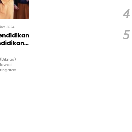
4
ber 2024
5
Pendidikan
ndidikan
(Diknas)
ulawesi
eringatan…