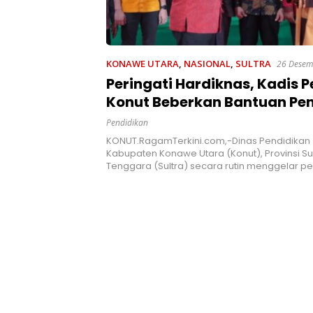
KONAWE UTARA
,
NASIONAL
,
SULTRA
26 Desem
Peringati Hardiknas, Kadis 
Konut Beberkan Bantuan Pe
yang Dikucurkan Bupati
Pendidikan
KONUT.RagamTerkini.com,-Dinas Pendidikan 
Kabupaten Konawe Utara (Konut), Provinsi S
Tenggara (Sultra) secara rutin menggelar p