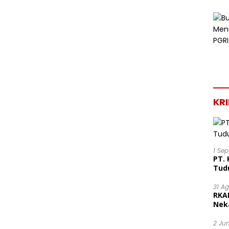
KR
1 Se
PT. 
Tud
31 A
RKA
Nek
Lega
2 Ju