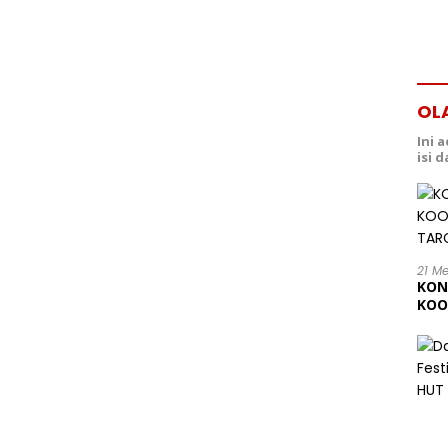
OL
Ini 
isi 
21 M
KON
KOO
202