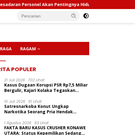
 Personel Akan Pentingnya Hidup Sehat
Polda Sultra 
RAGA
RAGAM
RITA POPULER
21 Juli 2026
702 Lihat
Kasus Dugaan Korupsi PSR Rp7,5 Miliar
Bergulir, Kajari Kolaka Tegaskan
Penggeledahan Demi Alat Bukti
10 Juli 2026
81 Lihat
Satresnarkoba Konut Ungkap
Narkotika Seorang Pria Hendak
Berhasil Diamankan Di Desa Lemo Bajo
Kecamatan Wawolesea
1 Agustus 2026
63 Lihat
FAKTA BARU KASUS CRUSHER KONAWE
UTARA: Status Kepemilikan Sedang