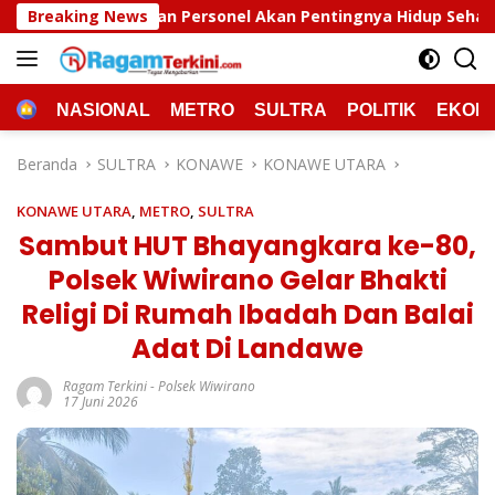
Langsung
el Akan Pentingnya Hidup Sehat
Breaking News
Polda Sultra Musnah
ke
konten
HOME
NASIONAL
METRO
SULTRA
POLITIK
EKON
Beranda
SULTRA
KONAWE
KONAWE UTARA
KONAWE UTARA
,
METRO
,
SULTRA
Sambut HUT Bhayangkara ke-80,
Polsek Wiwirano Gelar Bhakti
Religi Di Rumah Ibadah Dan Balai
Adat Di Landawe
Ragam Terkini
-
Polsek Wiwirano
17 Juni 2026