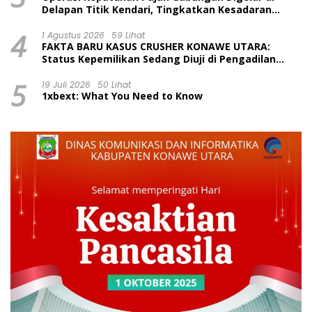
Delapan Titik Kendari, Tingkatkan Kesadaran
Wajib Pajak dan Tertib Berlalu Lintas
4
1 Agustus 2026
59 Lihat
FAKTA BARU KASUS CRUSHER KONAWE UTARA:
Status Kepemilikan Sedang Diuji di Pengadilan
Perdata, Penetapan Tersangka Dr. Ruksamin
5
Dinilai Prematur
19 Juli 2026
50 Lihat
1xbext: What You Need to Know