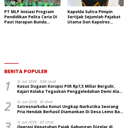
PT MLP Inisiasi Program
Kapolda Sultra Pimpin
Pendidikan Pelita Ceria Di
Sertijab Sejumlah Pejabat
Paut Harapan Bunda
Utama Dan Kapolres
Molore Dan TKN Pantai
Jajaran Serta Lantik
Indah Ngapainia
Kapolres Konawe
Kepulauan
BERITA POPULER
1
21 Juli 2026
698 Lihat
Kasus Dugaan Korupsi PSR Rp7,5 Miliar Bergulir,
Kajari Kolaka Tegaskan Penggeledahan Demi Alat
Bukti
2
10 Juli 2026
81 Lihat
Satresnarkoba Konut Ungkap Narkotika Seorang
Pria Hendak Berhasil Diamankan Di Desa Lemo Bajo
Kecamatan Wawolesea
3
13 Juli 2026
60 Lihat
Operasi Kepatuhan Pajak Gabungan Digelar di