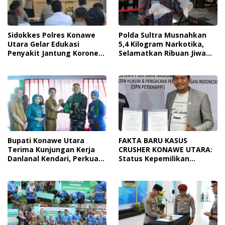
Sidokkes Polres Konawe
Polda Sultra Musnahkan
Utara Gelar Edukasi
5,4 Kilogram Narkotika,
Penyakit Jantung Koroner,
Selamatkan Ribuan Jiwa
Tingkatkan Kesadaran
Dari Ancaman
Personel Akan Pentingnya
Penyalahgunaan
Hidup Sehat
Bupati Konawe Utara
FAKTA BARU KASUS
Terima Kunjungan Kerja
CRUSHER KONAWE UTARA:
Danlanal Kendari, Perkuat
Status Kepemilikan
Sinergi Pemerintah Daerah
Sedang Diuji di Pengadilan
Dan TNI AL
Perdata, Penetapan
Tersangka Dr. Ruksamin
Dinilai Prematur