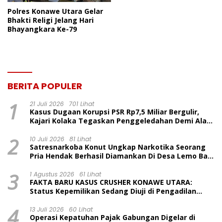
Polres Konawe Utara Gelar
Bhakti Religi Jelang Hari
Bhayangkara Ke-79
BERITA POPULER
1
21 Juli 2026
701 Lihat
Kasus Dugaan Korupsi PSR Rp7,5 Miliar Bergulir,
Kajari Kolaka Tegaskan Penggeledahan Demi Alat
Bukti
2
10 Juli 2026
81 Lihat
Satresnarkoba Konut Ungkap Narkotika Seorang
Pria Hendak Berhasil Diamankan Di Desa Lemo Bajo
Kecamatan Wawolesea
3
1 Agustus 2026
61 Lihat
FAKTA BARU KASUS CRUSHER KONAWE UTARA:
Status Kepemilikan Sedang Diuji di Pengadilan
Perdata, Penetapan Tersangka Dr. Ruksamin
4
Dinilai Prematur
13 Juli 2026
60 Lihat
Operasi Kepatuhan Pajak Gabungan Digelar di