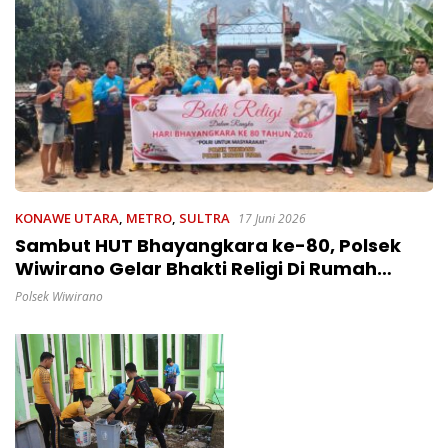
KONAWE UTARA
,
METRO
,
SULTRA
17 Juni 2026
Sambut HUT Bhayangkara ke-80, Polsek
Wiwirano Gelar Bhakti Religi Di Rumah
Ibadah Dan Balai Adat Di Landawe
Polsek Wiwirano