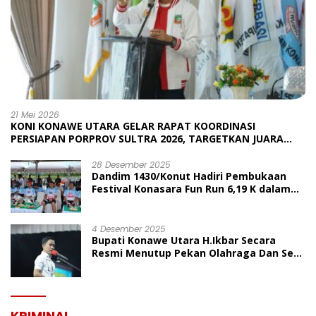
21 Mei 2026
KONI KONAWE UTARA GELAR RAPAT KOORDINASI
PERSIAPAN PORPROV SULTRA 2026, TARGETKAN JUARA
UMUM
28 Desember 2025
Dandim 1430/Konut Hadiri Pembukaan
Festival Konasara Fun Run 6,19 K dalam
Rangka HUT ke-19 Kabupaten Konawe
Utara
4 Desember 2025
Bupati Konawe Utara H.Ikbar Secara
Resmi Menutup Pekan Olahraga Dan Seni
Porseni PGRI Dalam Rangka Peringatan
HUT Ke-80
KRIMINAL